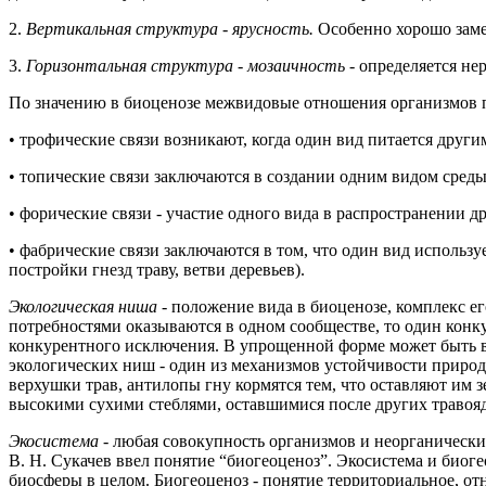
2.
Вертикальная структура - ярусность.
Особенно хорошо замет
3.
Горизонтальная структура - мозаичность
- определяется н
По значению в биоценозе межвидовые отношения организмов п
• трофические связи возникают, когда один вид питается други
• топические связи заключаются в создании одним видом среды 
• форические связи - участие одного вида в распространении 
• фабрические связи заключаются в том, что один вид использ
постройки гнезд траву, ветви деревьев).
Экологическая ниша -
положение вида в биоценозе, комплекс ег
потребностями оказываются в одном сообществе, то один конку
конкурентного исключения. В упрощенной форме может быть в
экологических ниш - один из механизмов устойчивости приро
верхушки трав, антилопы гну кормятся тем, что оставляют им
высокими сухими стеблями, оставшимися после других травоя
Экосистема -
любая совокупность организмов и неорганических
В. Н. Сукачев ввел понятие “биогеоценоз”. Экосистема и биог
биосферы в целом. Биогеоценоз - понятие территориальное, о