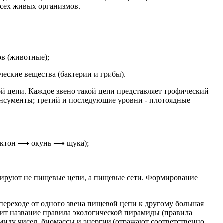
сех живых организмов.
в (животные);
ческие вещества (бактерии и грибы).
 цепи. Каждое звено такой цепи представляет трофический
консументы; третий и последующие уровни - плотоядные
анктон ⟶ окунь ⟶ щука);
нируют не пищевые цепи, а пищевые сети. Формирование
переходе от одного звена пищевой цепи к другому большая
носит название правила экологической пирамиды (правила
миду чисел, биомассы и энергии (отражают соответственно