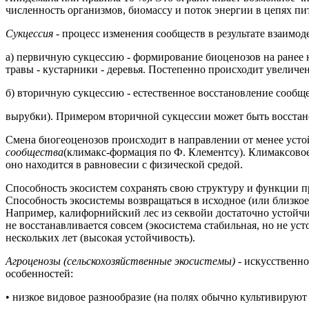
численность организмов, биомассу и поток энергии в цепях пи
Сукцессия -
процесс изменения сообществ в результате взаимо
а) первичную сукцессию - формирование биоценозов на ранее н
травы - кустарники - деревья. Постепенно происходит увеличе
б) вторичную сукцессию - естественное восстановление сообщ
вырубки). Примером вторичной сукцессии может быть восстано
Смена биогеоценозов происходит в направлении от менее усто
сообщества
(климакс-формация по Ф. Клементсу). Климаксовое
оно находится в равновесии с физической средой.
Способность экосистем сохранять свою структуру и функции 
Способность экосистемы возвращаться в исходное (или близкое
Например, калифорнийский лес из секвойи достаточно устойчив 
не восстанавливается совсем (экосистема стабильная, но не ус
нескольких лет (высокая устойчивость).
Агроценозы (сельскохозяйственные экосистемы) -
искусственно
особенностей:
• низкое видовое разнообразие (на полях обычно культивируют