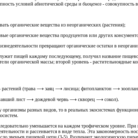
пность условий абиотической среды и
биоценоз -
совокупность в
ать органические вещества из неорганических (растения);
вые органические вещества продуцентов или других консументо
жизнедеятельности превращают органические остатки в неоргани
лужит пищей каждому последующему, получил название пищевой
атели органической массы; второй уровень - растительноядные 
 - растений (трава ⟶ заяц ⟶ лисица; фитопланктон ⟶ зоопл
опавший лист ⟶ дождевой червь ⟶ скворец ⟶ сокол).
у организмы разных видов, то в реальных экосистемах функцио
осистем.
ледовательно уменьшается на каждом трофическом уровне. При 
деятельности и рассеивается в виде тепла. Эта закономерность 
сло звеньев пищевой цепи (3-5). Различают экологическую пира