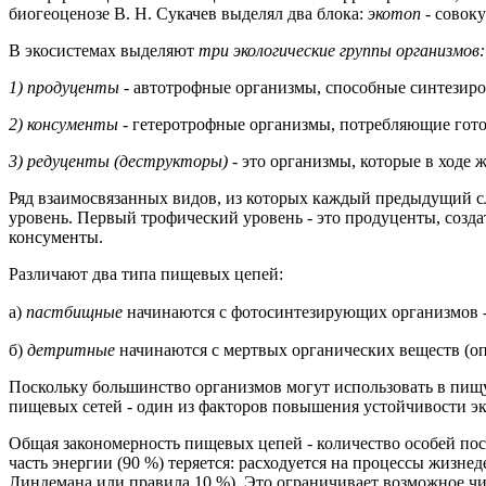
биогеоценозе В. Н. Сукачев выделял два блока:
экотоп -
совоку
В экосистемах выделяют
три экологические группы организмов:
1) продуценты -
автотрофные организмы, способные синтезиров
2) консументы -
гетеротрофные организмы, потребляющие гото
3) редуценты (деструкторы) -
это организмы, которые в ходе 
Ряд взаимосвязанных видов, из которых каждый предыдущий с
уровень. Первый трофический уровень - это продуценты, созд
консументы.
Различают два типа пищевых цепей:
а)
пастбищные
начинаются с фотосинтезирующих организмов
б)
детритные
начинаются с мертвых органических веществ (
Поскольку большинство организмов могут использовать в пищ
пищевых сетей - один из факторов повышения устойчивости эк
Общая закономерность пищевых цепей - количество особей пос
часть энергии (90 %) теряется: расходуется на процессы жизне
Линдемана или правила 10 %). Это ограничивает возможное чи