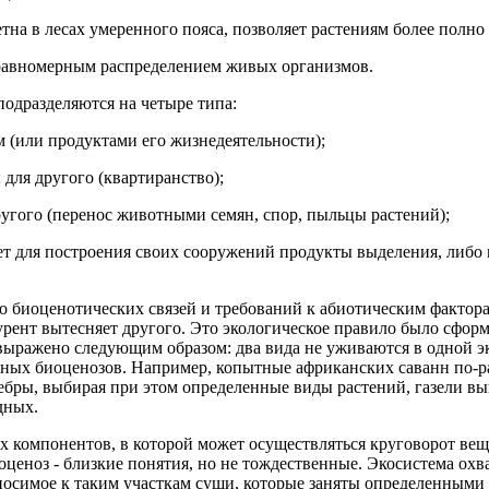
на в лесах умеренного пояса, позволяет растениям более полно 
еравномерным распределением живых организмов.
одразделяются на четыре типа:
м (или продуктами его жизнедеятельности);
для другого (квартиранство);
другого (перенос животными семян, спор, пыльцы растений);
ует для построения своих сооружений продукты выделения, либо
о биоценотических связей и требований к абиотическим фактор
рент вытесняет другого. Это экологическое правило было сформу
ыражено следующим образом: два вида не уживаются в одной э
дных биоценозов. Например, копытные африканских саванн по-
 зебры, выбирая при этом определенные виды растений, газели 
дных.
 компонентов, в которой может осуществляться круговорот вещес
еоценоз - близкие понятия, но не тождественные. Экосистема ох
тносимое к таким участкам суши, которые заняты определенными