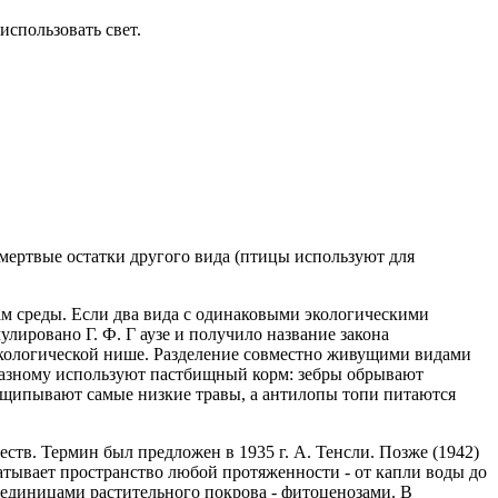
использовать свет.
 мертвые остатки другого вида (птицы используют для
ам среды. Если два вида с одинаковыми экологическими
лировано Г. Ф. Г аузе и получило название закона
кологической нише. Разделение совместно живущими видами
разному используют пастбищный корм: зебры обрывают
выщипывают самые низкие травы, а антилопы топи питаются
тв. Термин был предложен в 1935 г. А. Тенсли. Позже (1942)
ватывает пространство любой протяженности - от капли воды до
 единицами растительного покрова - фитоценозами. В