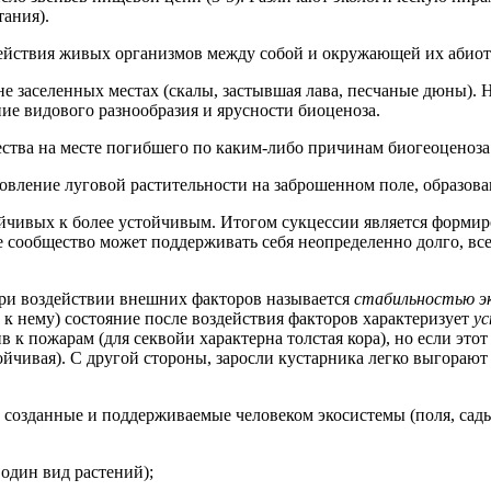
тания).
действия живых организмов между собой и окружающей их абиот
е заселенных местах (скалы, застывшая лава, песчаные дюны). 
ние видового разнообразия и ярусности биоценоза.
ества на месте погибшего по каким-либо причинам биогеоценоза
вление луговой растительности на заброшенном поле, образовани
йчивых к более устойчивым. Итогом сукцессии является формир
 сообщество может поддерживать себя неопределенно долго, вс
при воздействии внешних факторов называется
стабильностью э
 к нему) состояние после воздействия факторов характеризует
ус
к пожарам (для секвойи характерна толстая кора), но если этот 
тойчивая). С другой стороны, заросли кустарника легко выгорают
 созданные и поддерживаемые человеком экосистемы (поля, сады
 один вид растений);