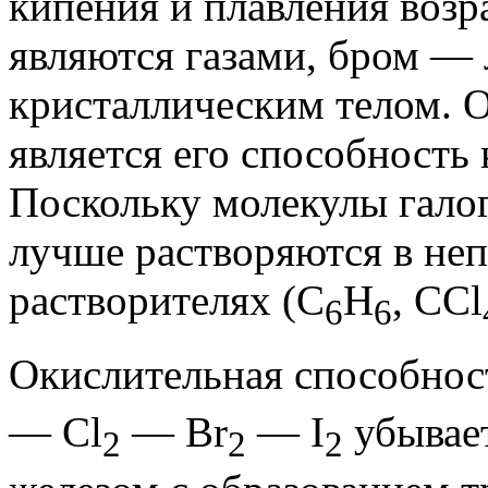
кипения и плавления возра
являются газами, бром —
кристаллическим телом. 
является его способность 
Поскольку молекулы гало
лучше растворяются в не
растворителях (С
Н
, ССl
6
6
Окислительная способнос
— Сl
— Вr
— I
убывает
2
2
2