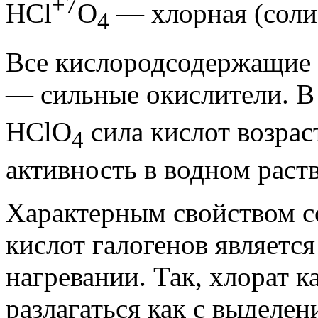
+7
НСl
O
— хлорная (соли
4
Все кислородсодержащие 
— сильные окислители. 
НСlO
сила кислот возрас
4
активность в водном раст
Характерным свойством 
кислот галогенов является
нагревании. Так, хлорат к
разлагаться как с выделен