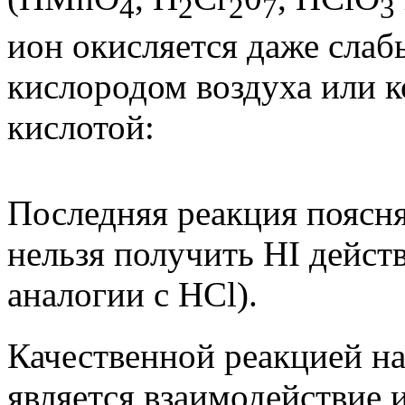
4
2
2
7
3
ион окисляется даже сла
кислородом воздуха или 
кислотой:
Последняя реакция поясня
нельзя получить HI дейст
аналогии с НСl).
Качественной реакцией на
является взаимодействие и