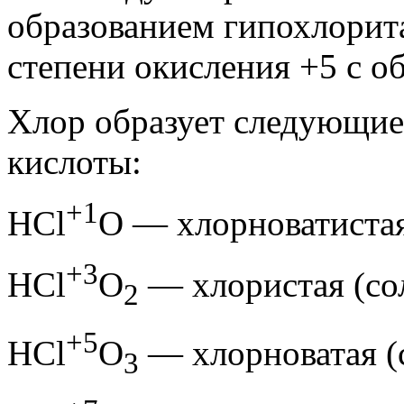
образованием гипохлорита
степени окисления +5 с о
Хлор образует следующи
кислоты:
+1
НСl
O — хлорноватистая
+3
НСl
O
— хлористая (со
2
+5
НСl
O
— хлорноватая (
3