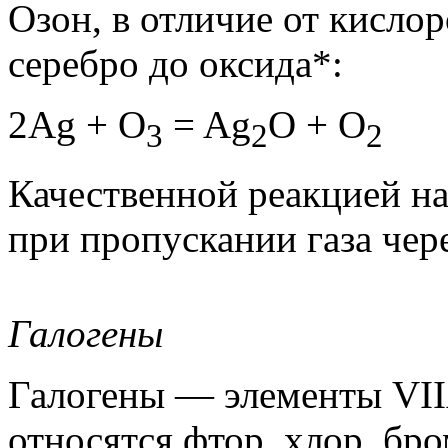
Озон, в отличие от кислор
серебро до оксида*:
2Ag + O
= Ag
O + O
3
2
2
Качественной реакцией на
при пропускании газа чере
Галогены
Галогены — элементы VII
относятся фтор, хлор, бро