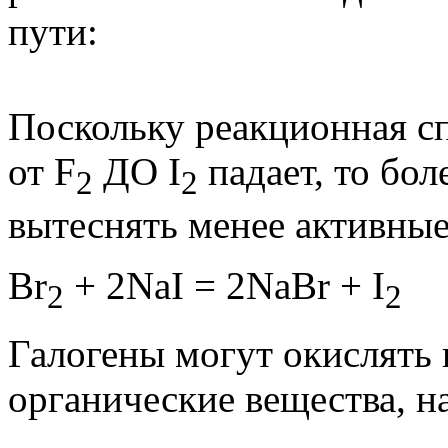
пути:
Поскольку реакционная сп
от F
ДО I
падает, то бол
2
2
вытеснять менее активные
Br
+ 2NaI = 2NaBr + I
2
2
Галогены могут окислять 
органические вещества, н