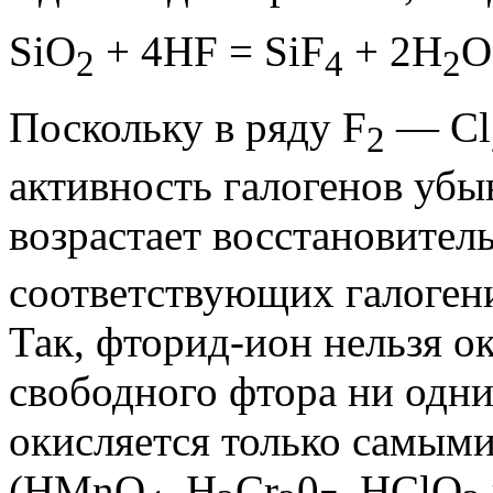
SiO
+ 4HF = SiF
+ 2Н
O
2
4
2
Поскольку в ряду F
— Сl
2
активность галогенов убыв
возрастает восстановител
соответствующих галоген
Так, фторид-ион нельзя о
свободного фтора ни одн
окисляется только самым
(НМnO
, Н
Сr
0
, НСlO