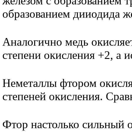
железом с образованием т
образованием дииодида же
Аналогично медь окисляе
степени окисления +2, а 
Неметаллы фтором окисля
степеней окисления. Срав
Фтор настолько сильный о