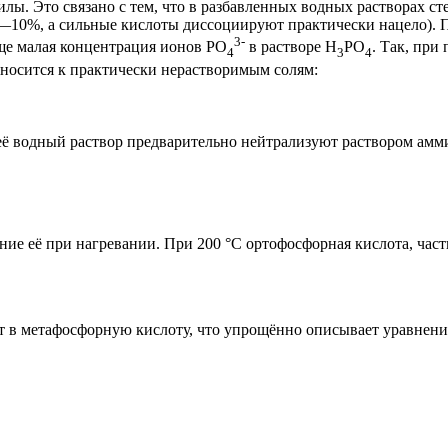
ы. Это связано с тем, что в разбавленных водных растворах сте
—10%, а сильные кислоты диссоциируют практически нацело). П
3-
юще малая концентрация ионов РO
в растворе Н
РO
. Так, при
4
3
4
носится к практически нерастворимым солям:
её водный раствор предварительно нейтрализуют раствором амм
ие её при нагревании. При 200 °С ортофосфорная кислота, час
 в метафосфорную кислоту, что упрощённо описывает уравнени