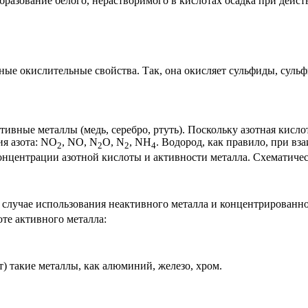
бразование белого, нерастворимого в кислотах осадка при дейст
ые окислительные свойства. Так, она окисляет сульфиды, сульфи
ивные металлы (медь, серебро, ртуть). Поскольку азотная кислота
ия азота: NO
, NO, N
O, N
, NH
. Водород, как правило, при вз
2
2
2
4
онцентрации азотной кислоты и активности металла. Схематичес
 случае использования неактивного металла и концентрированн
те активного металла:
т) такие металлы, как алюминий, железо, хром.