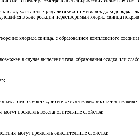
ной кислот будет рассмотрено в специфических свойствах кисло
кислот, хотя стоят в ряду активности металлов до водорода. Так
разующийся в ходе реакции нерастворимый хлорид свинца покрыв
ворение хлорида свинца, с образованием комплексного соединен
озможен в случае выделения газа, образования осадка или слабо
ер:
о в кислотно-основных, но и в окислительно-восстановительных
, могут проявлять восстановительные свойства:
сления, могут проявлять окислительные свойства: