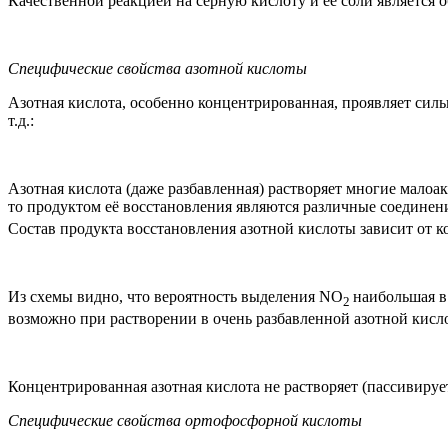
Качественной реакцией на серную кислоту и её соли является о
Специфические свойства азотной кислоты
Азотная кислота, особенно концентрированная, проявляет сильн
т.д.:
Азотная кислота (даже разбавленная) растворяет многие малоакт
то продуктом её восстановления являются различные соединен
Состав продукта восстановления азотной кислоты зависит от к
Из схемы видно, что вероятность выделения NO
наибольшая в
2
возможно при растворении в очень разбавленной азотной кисло
Концентрированная азотная кислота не растворяет (пассивируе
Специфические свойства ортофосфорной кислоты