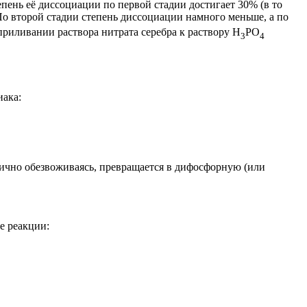
пень её диссоциации по первой стадии достигает 30% (в то
о второй стадии степень диссоциации намного меньше, а по
 приливании раствора нитрата серебра к раствору Н
РO
3
4
иака:
тично обезвоживаясь, превращается в дифосфорную (или
е реакции: