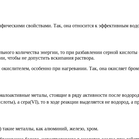
ифическими свойствами. Так, она относится к эффективным во
льного количества энергии, то при разбавлении серной кислоты
и, чтобы не допустить вскипания раствора.
окислителем, особенно при нагревании. Так, она окисляет броми
алоактивные металы, стоящие в ряду активности после водорода
слоты), a cepa(VI), то в ходе реакции выделяется не водород, а 
) такие металлы, как алюминий, железо, хром.