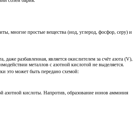
вии солей бария:
ты, многие простые вещества (иод, углерод, фосфор, серу) и
, даже разбавленная, является окислителем за счёт азота (V),
аимодействии металлов с азотной кислотой не выделяется.
ки это может быть передано схемой:
ой азотной кислоты. Напротив, образование ионов аммония