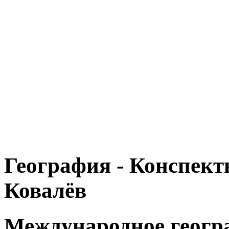
География - Конспекты
Ковалёв
Международное геогр