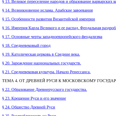
§ 13. Великое переселение народов и образование варварских к
§ 14. Возникновение ислама. Арабские завоевания
§ 15. Особенности развития Византийской империи
§ 16. Империя Карла Великого и ее распад. Феодальная раздроб
§ 17. Основные черты западноевропейского феодализма
§ 18. Средневековый город
§ 19. Католическая церковь в Средние века.
§ 20. Зарождение национальных государств.
§ 21. Средневековая культура. Начало Ренессанса.
ТЕМА 4. ОТ ДРЕВНЕЙ РУСИ К МОСКОВСКОМУ ГОСУДА
§ 22. Образование Древнерусского государства.
§ 23. Крещение Руси и его значение
§ 24. Общество Древней Руси
§ 25. Раздробленность на Руси