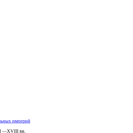
альных империй
—XVIII вв.