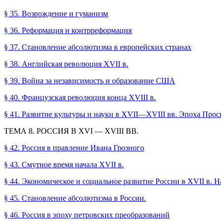
§ 35. Возрождение и гуманизм
§ 36. Реформация и контрреформация
§ 37. Становление абсолютизма в европейских странах
§ 38. Английская революция XVII в.
§ 39. Война за независимость и образование США
§ 40. Французская революция конца XVIII в.
§ 41. Развитие культуры и науки в XVII—XVIII вв. Эпоха Про
ТЕМА 8. РОССИЯ В XVI — XVIII ВВ.
§ 42. Россия в правление Ивана Грозного
§ 43. Смутное время начала XVII в.
§ 44. Экономическое и социальное развитие России в XVII в.
§ 45. Становление абсолютизма в России.
§ 46. Россия в эпоху петровских преобразований