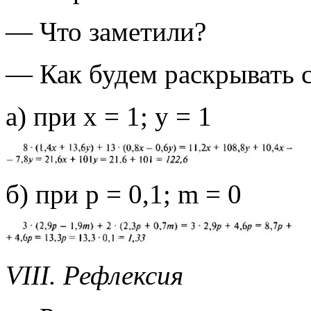
— Что заметили?
— Как будем раскрывать с
а) при х = 1; у = 1
б) при р = 0,1; m = 0
VIII. Рефлексия