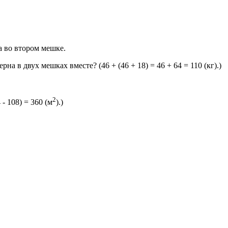
а во втором мешке.
на в двух мешках вместе? (46 + (46 + 18) = 46 + 64 = 110 (кг).)
2
- 108) = 360 (м
).)