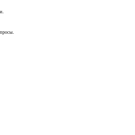
и.
опросы.