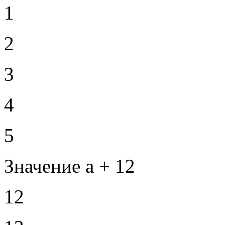
1
2
3
4
5
Значение а + 12
12