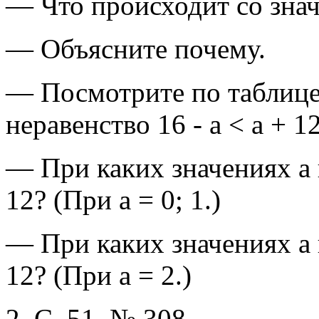
— Что происходит со зна
— Объясните почему.
— Посмотрите по таблице,
неравенство 16 - а < а + 12
— При каких значениях а в
12? (При а = 0; 1.)
— При каких значениях а 
12? (При а = 2.)
2. С. 51, № 308.