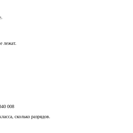
е.
е лежат.
0 008
ласса, сколько разрядов.