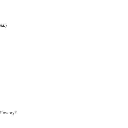
ем.)
 Почему?