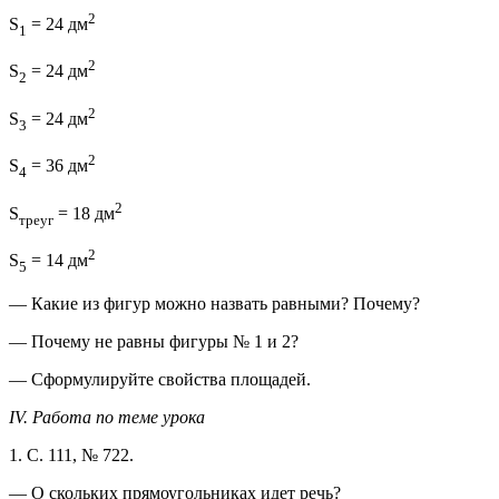
2
S
= 24 дм
1
2
S
= 24 дм
2
2
S
= 24 дм
3
2
S
= 36 дм
4
2
S
= 18 дм
треуг
2
S
= 14 дм
5
— Какие из фигур можно назвать равными? Почему?
— Почему не равны фигуры № 1 и 2?
— Сформулируйте свойства площадей.
IV. Работа по теме урока
1. С. 111, № 722.
— О скольких прямоугольниках идет речь?