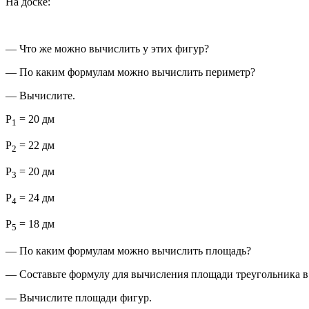
На доске:
— Что же можно вычислить у этих фигур?
— По каким формулам можно вычислить периметр?
— Вычислите.
Р
= 20 дм
1
Р
= 22 дм
2
Р
= 20 дм
3
Р
= 24 дм
4
Р
= 18 дм
5
— По каким формулам можно вычислить площадь?
— Составьте формулу для вычисления площади треугольника в
— Вычислите площади фигур.