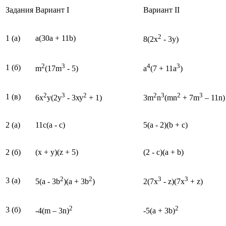
Задания
Вариант I
Вариант II
2
1 (a)
а(30а + 11b)
8(2x
- 3у)
2
3
4
3
1 (б)
m
(17m
- 5)
а
(7 + 11а
)
2
3
2
2
3
2
3
1 (в)
6х
у(2у
- 3ху
+ 1)
3m
n
(mn
+ 7m
– 11n)
2 (a)
11с(а - с)
5(а - 2)(b + с)
2 (б)
(x + y)(z + 5)
(2 - с)(а + b)
2
2
3
3
3 (a)
5(a - 3b
)(a + 3b
)
2(7х
- z)(7х
+ z)
2
2
3 (б)
-4(m – 3n)
-5(a + 3b)