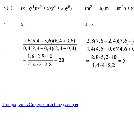
4
2
4
8
2
4
2
3 (в)
(х -5у
)(х
+ 5ху
+ 25у
)
(m
+ 3n)(m
– 3m
n + 9
4
5; -5
3; -3
5
Предыдущая
Содержание
Следующая