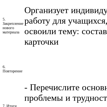
Организует индивид
работу для учащихся
5.
Закрепление
нового
освоили тему: соста
материала
карточки
6.
Повторение
- Перечислите основ
проблемы и трудност
7. Итоги