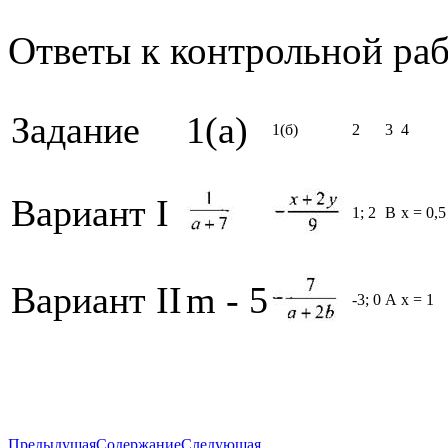
Ответы к контрольной раб
Задание
1(a)
1(б)
2
3
4
Вариант I
1; 2
В
x = 0,5
Вариант II
m - 5
-3; 0
А
x = 1
Предыдущая
Содержание
Следующая