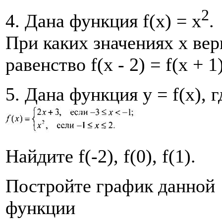
2
4. Дана функция f(х) = х
.
При каких значениях х вер
равенство f(х - 2) = f(х + 1
5. Дана функция у = f(х), г
Найдите f(-2), f(0), f(1).
Постройте график данной
функции