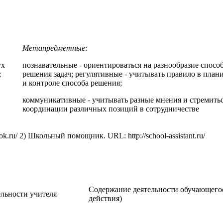
Метапредметные
:
ух
познавательные - ориентироваться на разнообразие спосо
;
решения задач; регулятивные - учитывать правило в пла
и контроле способа решения;
коммуникативные - учитывать разные мнения и стремитьс
координации различных позиций в сотрудничестве
rok.ru/ 2) Школьный помощник. URL: http://school-assistant.ru/
Содержание деятельности обучающего
льности учителя
действия)