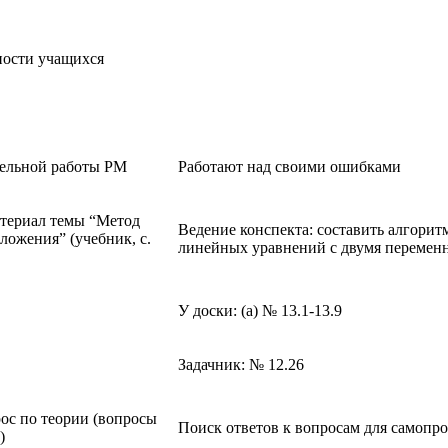
ьности учащихся
тельной работы РМ
Работают над своими ошибками
атериал темы “Метод
Ведение конспекта: составить алгори
ложения” (учебник, с.
линейных уравнений с двумя переме
У доски: (а) № 13.1-13.9
Задачник: № 12.26
ос по теории (вопросы
Поиск ответов к вопросам для самопро
)