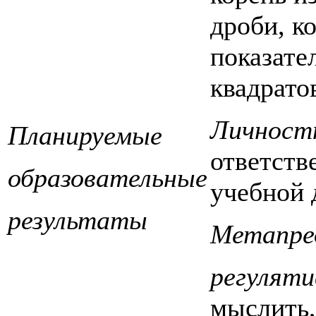
дроби, к
показате
квадрато
Личност
Планируемые
ответств
образовательные
учебной 
результаты
Метапре
регулят
мыслить,