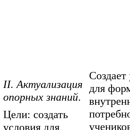
Создает
II. Актуализация
для фор
опорных знаний
.
внутрен
потребн
Цели: создать
ученико
условия для