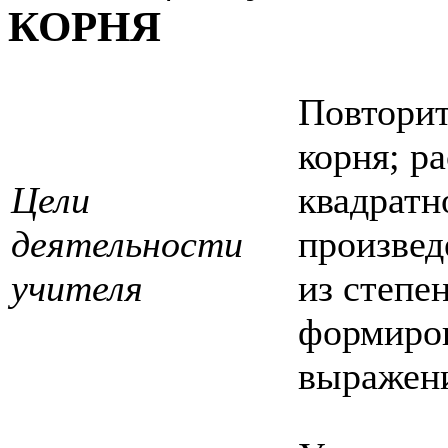
КОРНЯ
Повторит
корня; р
Цели
квадратн
деятельности
произвед
учителя
из степе
формиров
выражени