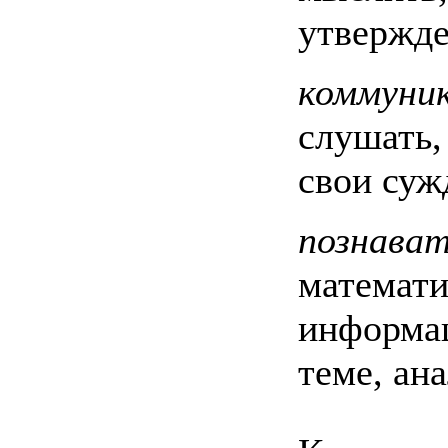
утвержде
коммуни
слушать,
свои суж
познава
математи
информац
теме, ан