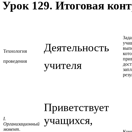
Урок 129. Итоговая кон
Зада
уча
Деятельность
вып
Технология
кот
прив
проведения
учителя
дос
зап
резу
Приветствует
учащихся,
I.
Организационный
момент
.
Кон