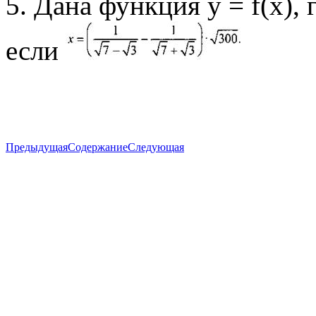
5. Дана функция у = f(х), г
если
Предыдущая
Содержание
Следующая