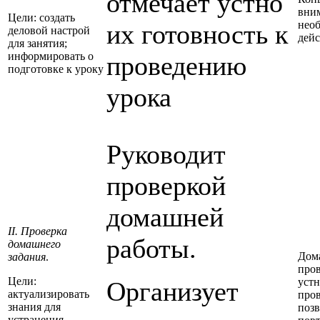
отмечает устно
вни
Цели: создать
нео
их готовность к
деловой настрой
дей
для занятия;
информировать о
проведению
подготовке к уроку
урока
Руководит
проверкой
домашней
II. Проверка
работы.
домашнего
Дом
задания
.
про
Цели:
устн
Организует
актуализировать
про
знания для
поз
устранения