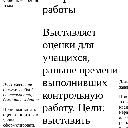
уровень усвоения
темы
работы
Выставляет
оценки для
учащихся,
раньше времени
выполнивших
Дом
IV. Подведение
зада
итогов учебной
контрольную
деятельности,
Пов
домашнее задание
.
тео
работу. Цели:
ква
Цели: выставить
нера
оценки по итогам
выставить
алг
урока;
реш
сформулировать
квад