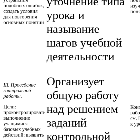
уточнение типа
пов
подобных ошибок;
изу
создать условия
урока и
поня
для повторения
основных понятий
называние
шагов учебной
деятельности
Организует
III. Проведение
контрольной
общую работу
работы
.
над решением
Цели:
Кон
проконтролировать
рабо
выполнение
см.
заданий
учащимися
к ур
базовых учебных
контрольной
действий; выявить