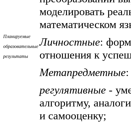
моделировать реал
математическом яз
Планируемые
Личностные
: фор
образовательные
отношения к успеш
результаты
Метапредметные
:
регулятивные
- уме
алгоритму, аналог
и самооценку;