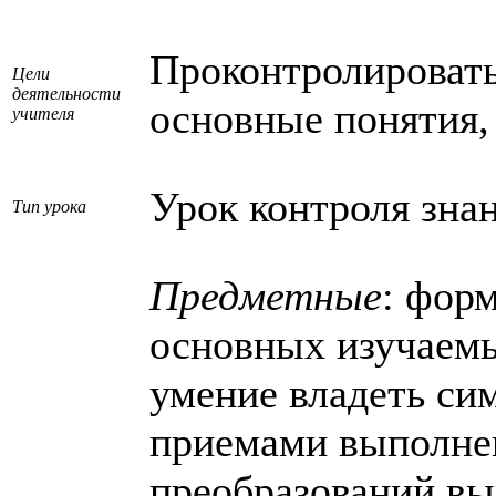
Проконтролировать
Цели
деятельности
основные понятия,
учителя
Урок контроля зна
Тип урока
Предметные
: фор
основных изучаемы
умение владеть си
приемами выполне
преобразований вы