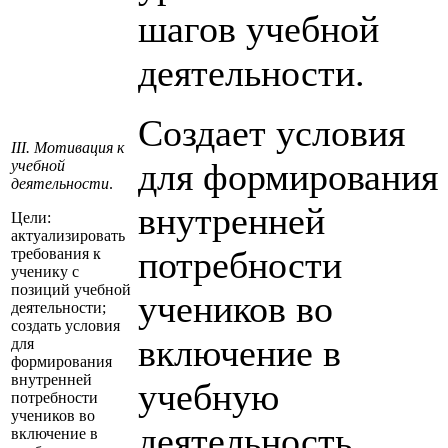
шагов учебной
деятельности.
Создает условия
III. Мотивация к
для формирования
учебной
деятельности
.
внутренней
Цели:
актуализировать
потребности
требования к
ученику с
позиций учебной
учеников во
деятельности;
создать условия
включение в
для
формирования
внутренней
учебную
потребности
учеников во
деятельность.
включение в