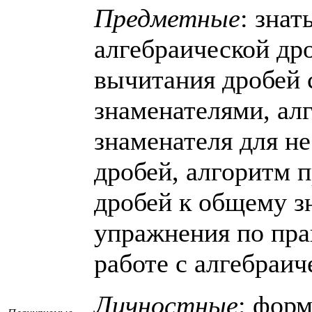
Предметные
: знат
алгебраической др
вычитания дробей 
знаменателями, ал
знаменателя для н
дробей, алгоритм 
дробей к общему з
упражнения по пра
работе с алгебраи
Личностные
: фор