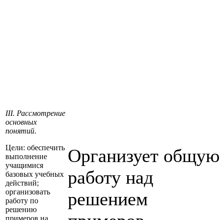
III. Рассмотрение
основных
понятий
.
Цели: обеспечить
Организует общую
выполнение
учащимися
работу над
базовых учебных
действий;
организовать
решением
работу по
решению
примеров на