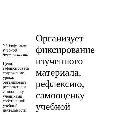
Организует
VI. Рефлексия
фиксирование
учебной
деятельности
.
изученного
Цели:
зафиксировать
материала,
содержание
урока;
рефлексию,
организовать
рефлексию и
самооценку
самооценку
учениками
собственной
учебной
учебной
деятельности