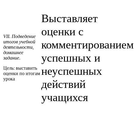
Выставляет
оценки с
VII. Подведение
комментированием
итогов учебной
деятельности,
домашнее
успешных и
задание
.
неуспешных
Цель: выставить
оценки по итогам
урока
действий
учащихся