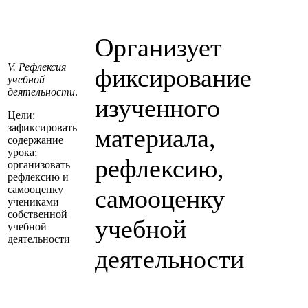
Организует
V. Рефлексия
фиксирование
учебной
деятельности
.
изученного
Цели:
зафиксировать
материала,
содержание
урока;
рефлексию,
организовать
рефлексию и
самооценку
самооценку
учениками
собственной
учебной
учебной
деятельности
деятельности