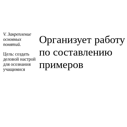
V. Закрепление
Организует работу
основных
понятий
.
по составлению
Цель: создать
деловой настрой
примеров
для осознания
учащимися