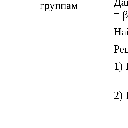
Да
группам
= β
На
Ре
1)
2)