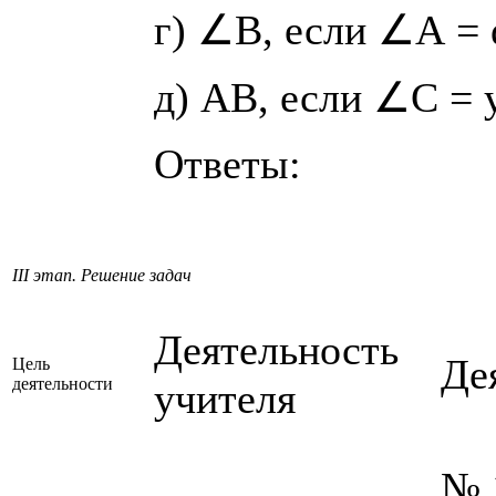
г) ∠В, если ∠А = 
д) АВ, если ∠C = у
Ответы:
III этап. Решение задач
Деятельность
Де
Цель
деятельности
учителя
№ 