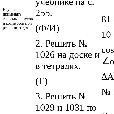
учебнике на с.
Научить
255.
применять
81 
теоремы синусов
и косинусов при
(Ф/И)
решении задач
10 
2. Решить №
cos
1026 на доске и
∠α
в тетрадях.
∆A
(Г)
№ 
3. Решить №
1029 и 1031 по