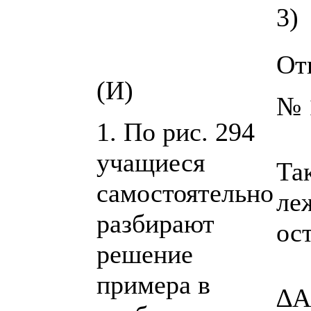
3)
Отв
(И)
№ 
1. По рис. 294
учащиеся
Та
самостоятельно
ле
разбирают
ос
решение
примера в
∆A