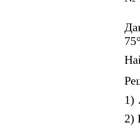
Да
75°
На
Ре
1) 
2)