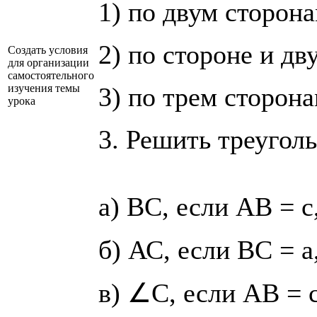
1) по двум сторон
2) по стороне и д
Создать условия
для организации
самостоятельного
изучения темы
3) по трем сторона
урока
3. Решить треуголь
а) ВС, если АВ = с
б) АС, если ВС = a
в) ∠C, если АВ = с