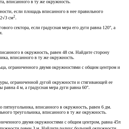
та, вписанного в ту же окружность.
ности, если площадь вписанного в нее правильного
2
72√3 см
.
ового сектора, если градусная мера его дуги равна 120°, а
м.
вписанного в окружность, равен 48 см. Найдите сторону
ика, вписанного в ту же окружность.
ьца, ограниченного двумя окружностями с общим центром и
гуры, ограниченной дугой окружности и стягивающей ее
ы равна 4 м, а градусная мера дуги равна 60°.
о пятиугольника, вписанного в окружность, равен 6 дм.
ьного треугольника, вписанного в ту же окружность.
аниченного двумя окружностями с общим центром, равна 45π
кружности равен 3 м. Найдите радиус большей окружности.