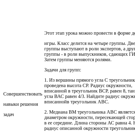
Этот этап урока можно провести в форме д
игры. Класс делится на четыре группы. Дв
группы выступают в роли экспертов, а дру
группы - в роли выпускников, сдающих Г
Затем группы меняются ролями.
Задачи для групп:
1. Из вершины прямого угла С треугольни
проведена высота СР. Радиус окружности,
вписанной в треугольник ВСР, равен 8, тан
Совершенствовать
угла ВАС равен 4/3. Найдите радиус окруж
вписаннойв треугольник АВС.
навыки решения
2. Медиана ВМ треугольника АВС являетс
задач
диаметром окружности, пересекающей сто
в ее середине. Длина стороны АС равна 4.
радиус описанной окружности треугольни