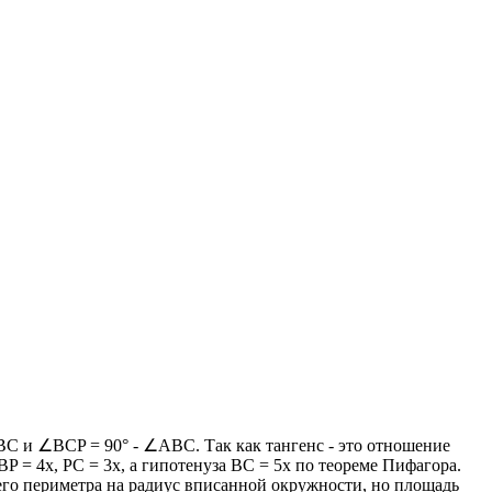
ВС и ∠BCP = 90° - ∠ABC. Так как тангенс - это отношение
BP = 4х, PC = 3х, а гипотенуза ВС = 5х по теореме Пифагора.
го периметра на радиус вписанной окружности, но площадь