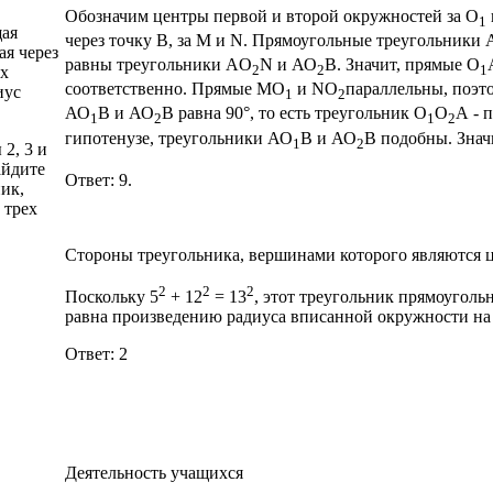
Обозначим центры первой и второй окружностей за O
1
щая
через точку В, за М и N. Прямоугольные треугольники
ая через
равны треугольники AО
N и АО
В. Значит, прямые О
2
2
1
их
соответственно. Прямые МО
и NО
параллельны, поэт
иус
1
2
АО
В и АО
В равна 90°, то есть треугольник О
О
А - 
1
2
1
2
гипотенузе, треугольники АО
В и АО
В подобны. Знач
1
2
2, 3 и
айдите
Ответ: 9.
ик,
 трех
Стороны треугольника, вершинами которого являются це
2
2
2
Поскольку 5
+ 12
= 13
, этот треугольник прямоуголь
равна произведению радиуса вписанной окружности на
Ответ: 2
Деятельность учащихся