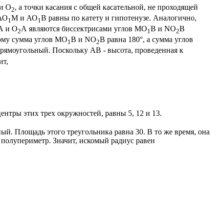
и O
, а точки касания с общей касательной, не проходящей
2
 АО
М и АО
В равны по катету и гипотенузе. Аналогично,
1
1
А и О
А являются биссектрисами углов МО
В и NО
B
2
1
2
ому сумма углов МО
В и NO
B равна 180°, а сумма углов
1
2
прямоугольный. Поскольку АВ - высота, проведенная к
ит,
нтры этих трех окружностей, равны 5, 12 и 13.
ный. Площадь этого треугольника равна 30. В то же время, она
 полупериметр. Значит, искомый радиус равен