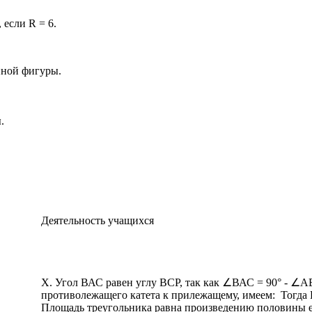
если R = 6.
нной фигуры.
.
Деятельность учащихся
X. Угол ВАС равен углу ВСР, так как ∠ВАС = 90° - ∠А
противолежащего катета к прилежащему, имеем:
Тогда 
Площадь треугольника равна произведению половины е