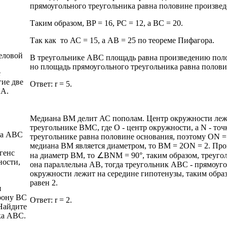
прямоугольного треугольника равна половине произведе
Таким образом, BP = 16, PC = 12, а ВС = 20.
Так как
то АС = 15, а АВ = 25 по теореме Пифагора.
еловой
В треугольнике АВС площадь равна произведению поло
но площадь прямоугольного треугольника равна полови
е
гие две
Ответ: r = 5.
ИА.
Медиана ВМ делит АС пополам. Центр окружности лежи
треугольнике ВМС, где О - центр окружности, а N - то
ка АВС
треугольнике равна половине основания, поэтому ON =
медиана ВМ является диаметром, то ВМ = 2ON = 2. Пр
генс
на диаметр ВМ, то ∠BNM = 90°, таким образом, треуго
ности,
она параллельна АВ, тогда треугольник АВС - прямоуг
окружности лежит на середине гипотенузы, таким обра
равен 2.
я
рону ВС
Ответ: r = 2.
 Найдите
ка АВС.