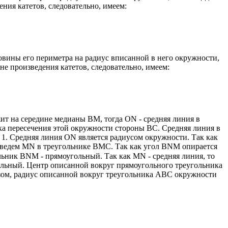
ния катетов, следовательно, имеем:
вины его периметра на радиус вписанной в него окружности,
не произведения катетов, следовательно, имеем:
т на середине медианы ВМ, тогда ON - средняя линия в
чка пересечения этой окружности стороны ВС. Средняя линия в
 1. Средняя линия ON является радиусом окружности. Так как
оведем MN в треугольнике ВМС. Так как угол BNM опирается
льник BNM - прямоугольный. Так как MN - средняя линия, то
ольный. Центр описанной вокруг прямоугольного треугольника
зом, радиус описанной вокруг треугольника АВС окружности