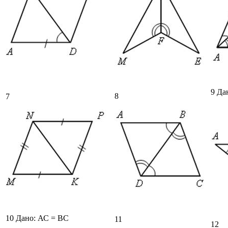
9 Да
8
7
10 Дано: АС = ВС
11
12