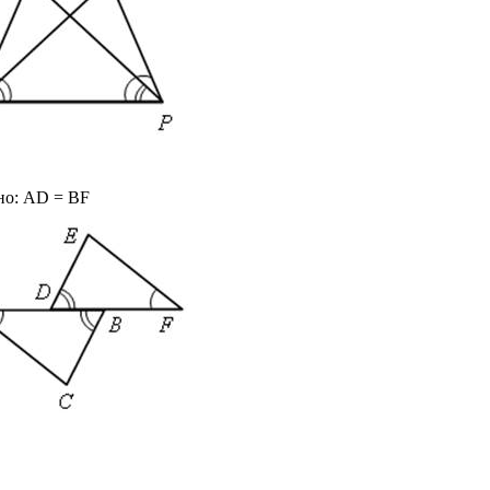
но: АD = BF