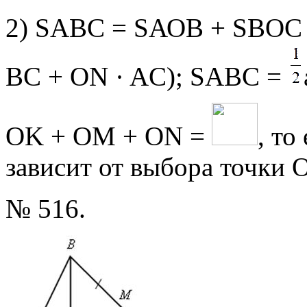
2) SАВС = SАОВ + SВОС
BC + ON · AC); SАВС =
ОK + ОМ + ON =
, т
зависит от выбора точки О
№ 516.