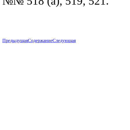
№№ 518 (а), 519, 521.
Предыдущая
Содержание
Следующая