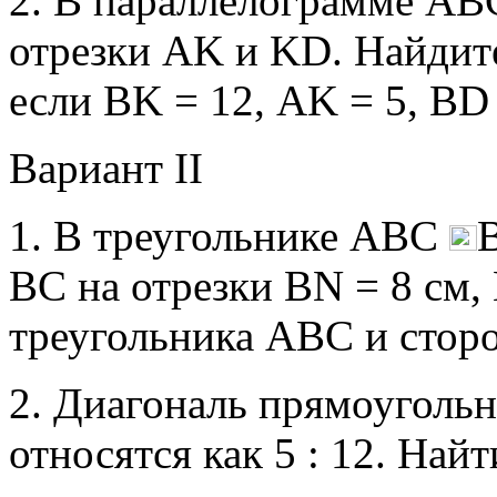
2. В параллелограмме АВ
отрезки АK и KD. Найдит
если ВK = 12, АK = 5, ВD 
Вариант II
1. В треугольнике АВС
В
ВС на отрезки BN = 8 см,
треугольника АВС и стор
2. Диагональ прямоугольн
относятся как 5 : 12. Най