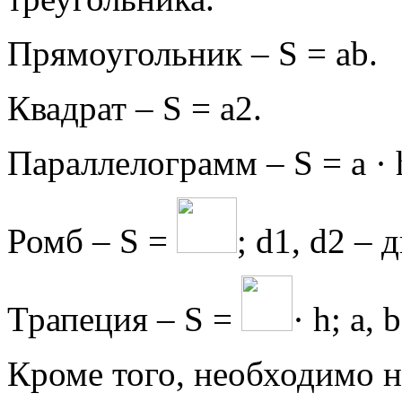
Прямоугольник – S = аb.
Квадрат – S = a2.
Параллелограмм – S = a · 
Ромб – S =
; d1, d2 –
Трапеция – S =
· h; а,
Кроме того, необходимо 