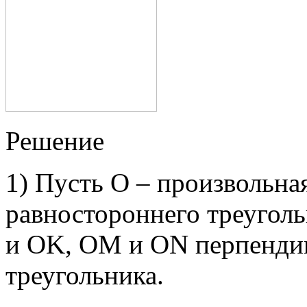
Решение
1) Пусть О – произвольна
равностороннего треугол
и ОK, ОМ и ОN перпендик
треугольника.