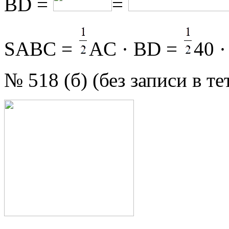
ВD =
=
SАВС =
AC · BD =
40 ·
№ 518 (б) (без записи в те