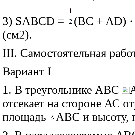
3) SАВСD =
(BC + AD) 
(см2).
III. Самостоятельная рабо
Вариант I
1. В треугольнике АВС
А
отсекает на стороне АС о
площадь
АВС и высоту, 