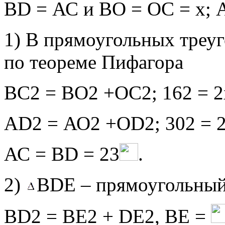
ВD = АС и ВО = ОС = х; 
1) В прямоугольных тре
по теореме Пифагора
ВС2 = ВО2 +ОС2; 162 = 2х
АD2 = АО2 +ОD2; 302 = 2у
АС = ВD = 23
.
2)
ВDЕ – прямоугольный,
ВD2 = ВЕ2 + DЕ2, ВЕ =