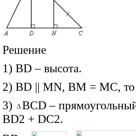
Решение
1) ВD – высота.
2) ВD || MN, ВМ = МС, то
3)
ВСD – прямоугольный
ВD2 + DС2.