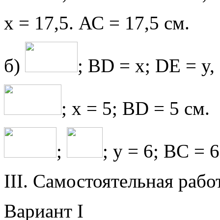
x = 17,5. АС = 17,5 см.
б)
; BD = x; DE = y,
; x = 5; BD = 5 см.
;
; y = 6; BC = 6
III. Самостоятельная раб
Вариант I