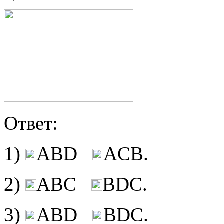
Ответ:
1)
АВD
АCВ.
2)
АВС
ВDC.
3)
АВD
ВDС.