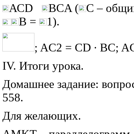
АСD
ВСA (
С – общи
В =
1).
; AC2 = CD ∙ BC; AC
IV. Итоги урока.
Домашнее задание: вопрос
558.
Для желающих.
АМKТ – параллелограмм, Т