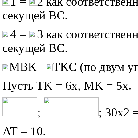
1 =
2 как соответствен
секущей ВС.
4 =
3 как соответствен
секущей ВС.
МВK
ТKС (по двум уг
Пусть ТK = 6х, МK = 5х.
;
; 30x2 
АТ = 10.