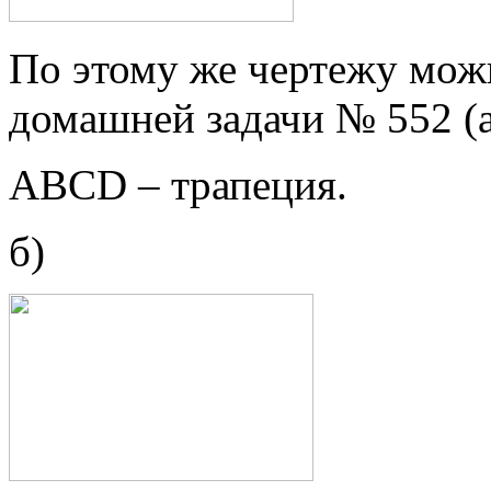
По этому же чертежу мож
домашней задачи № 552 (а
АВСD – трапеция.
б)