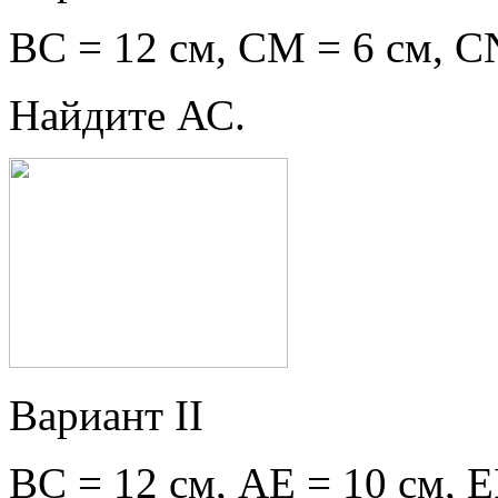
BC = 12 cм, CМ = 6 cм, СN
Найдите АС.
Вариант II
BC = 12 cм, АЕ = 10 cм, E