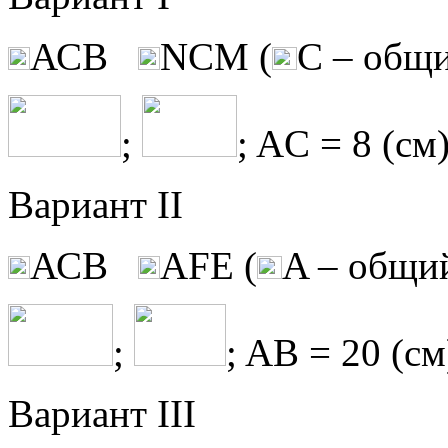
АСВ
NCM (
С – общ
;
; AC = 8 (см)
Вариант II
АСВ
AFE (
A – общи
;
; AB = 20 (см
Вариант III