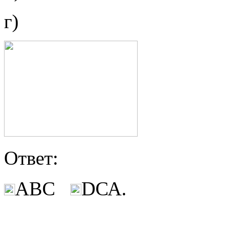
г)
Ответ:
АВС
DСА.