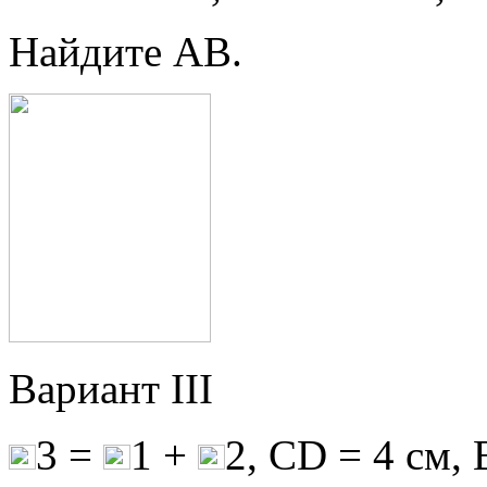
Найдите АВ.
Вариант III
3 =
1 +
2, CD = 4 cм, 