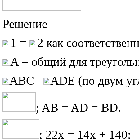
Решение
1 =
2 как соответствен
А – общий для треугол
АВС
АDЕ (по двум уг
; AB = AD = BD.
; 22x = 14x + 140;