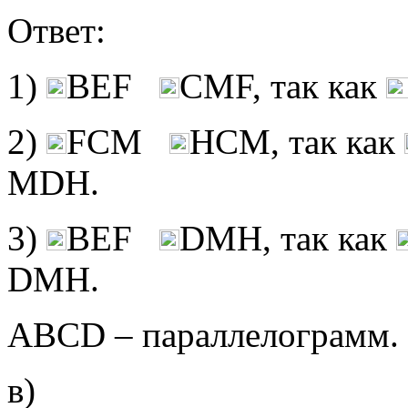
Ответ:
1)
ВЕF
CМF, так как
2)
FCМ
НCМ, так как
МDН.
3)
ВЕF
DМН, так как
DМН.
АВСD – параллелограмм.
в)