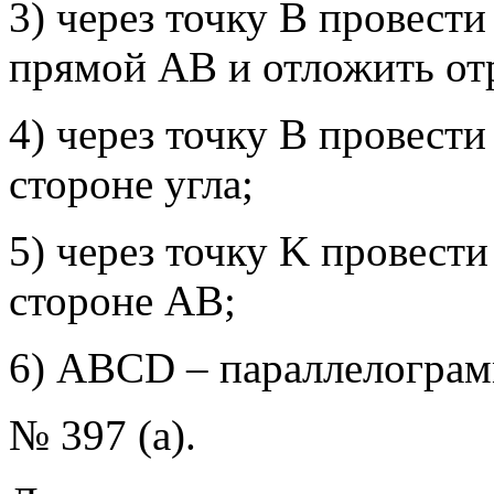
3) через точку В провес
прямой АВ и отложить от
4) через точку В провест
стороне угла;
5) через точку K провест
стороне АВ;
6) АВСD – параллелограм
№ 397 (а).