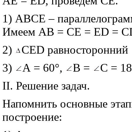
АЕ = ЕD, проведем СЕ.
1) АВСЕ – параллелограмм
Имеем АВ = СЕ = ЕD = С
2)
СЕD равносторонний
3)
А = 60°,
В =
С = 18
II. Решение задач.
Напомнить основные этап
построение: