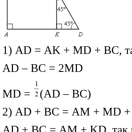
1) АD = АK + МD + ВС, т
АD – ВС = 2МD
МD =
(АD – ВС)
2) АD + ВС = АМ + МD +
АD + ВС = АМ + KD, так