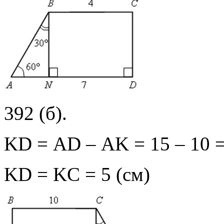
392 (б).
KD = АD – АK = 15 – 10 =
KD = KС = 5 (см)