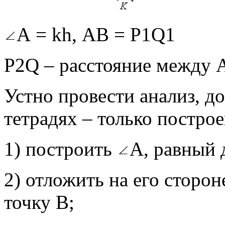
А = kh, АВ = Р1Q1
P2Q – расстояние между 
Устно провести анализ, до
тетрадях – только построе
1) построить
А, равный
2) отложить на его сторо
точку В;