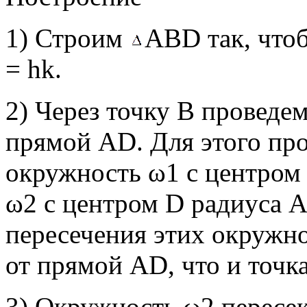
1) Строим
АВD так, чт
= hk.
2) Через точку В проведе
прямой АD. Для этого пр
окружность ω1 с центром
ω2 с центром D радиуса А
пересечения этих окружно
от прямой АD, что и точка
3) Окружность ω2 пересе