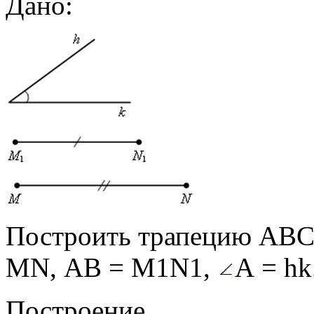
Дано:
Построить трапецию АВСD
MN, АВ = М1N1,
А = hk
Построение