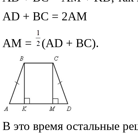
АD + ВС = 2АМ
АМ =
(АD + ВС).
В это время остальные ре