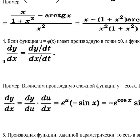
Пример.
4. Если функция u = φ(х) имеет производную в точке x0, а функ
и
Пример. Вычислим производную сложной функции у = есоsх. В да
5. Производная функции, заданной параметрически, то есть в