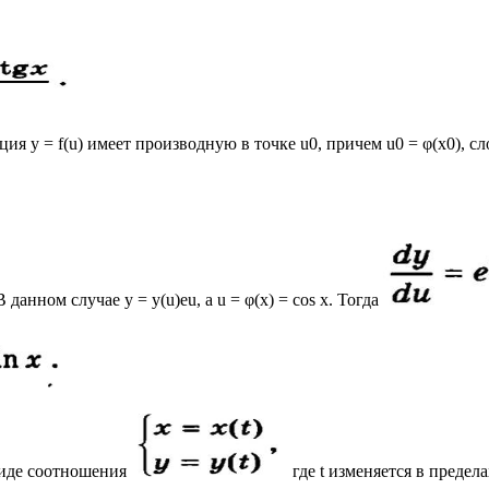
ция у = f(u) имеет производную в точке u0, причем u0 = φ(х0), с
нном случае у = у(u)еu, а u = φ(х) = cos х. Тогда
 виде соотношения
где t изменяется в предел