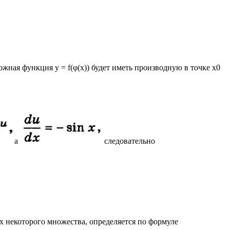
ложная функция у = f(φ(х)) будет иметь производную в точке х0
а
следовательно
ах некоторого множества, определяется по формуле