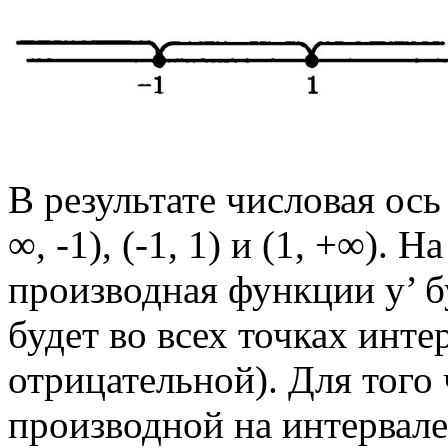
В результате числовая ось
∞, -1), (-1, 1) и (1, +∞). 
производная функции у’ бу
будет во всех точках инт
отрицательной). Для того
производной на интервале