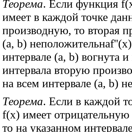
Теорема
. Если функция f(x
имеет в каждой точке дан
производную, то вторая п
(а, b) неположительнаf''(x)
интервале (а, b) вогнута 
интервала вторую произво
на всем интервале (а, b) не
Теорема
. Если в каждой т
f(x) имеет отрицательную 
то на указанном интервале