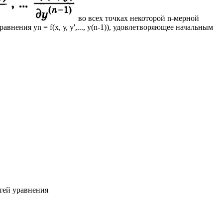
во всех точках некоторой n-мерной
авнения yn = f(x, у, у',..., у(n-1)), удовлетворяющее начальным
тей уравнения