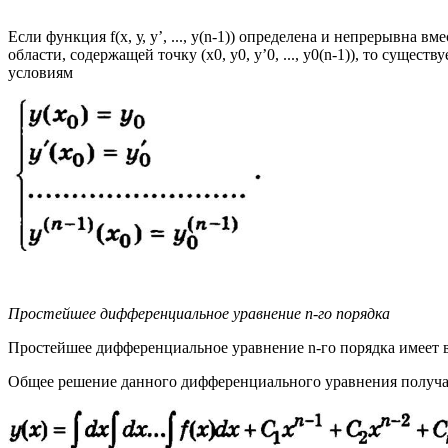
Если функция f(x, у, y’, ..., y(n-1)) определена и непрерывна
области, содержащей точку (x0, y0, y’0, ..., y0(n-1)), то сущес
условиям
Простейшее дифференциальное уравнение n-го порядка
Простейшее дифференциальное уравнение n-го порядка имеет вид
Общее решение данного дифференциального уравнения получает