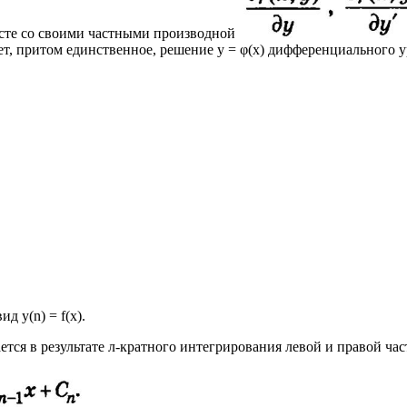
 вместе со своими частными производной
твует, притом единственное, решение у = φ(x) дифференциального ур
 у(n) = f(х).
ся в результате л-кратного интегрирования левой и правой час