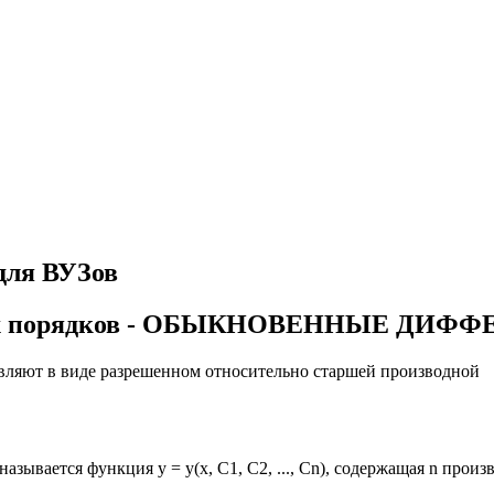
для ВУЗов
сших порядков - ОБЫКНОВЕННЫЕ Д
вляют в виде разрешенном относительно старшей производной
ывается функция у = у(х, C1, С2, ..., Сn), содержащая n произ