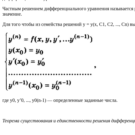
Частным решением дифференциального уравнения называется ре
значение.
Для того чтобы из семейства решений у = у(х, C1, С2, ..., С
где y0, y’0, ..., y0(n-1) — определенные заданные числа.
Теорема существования и единственности решения дифференциа