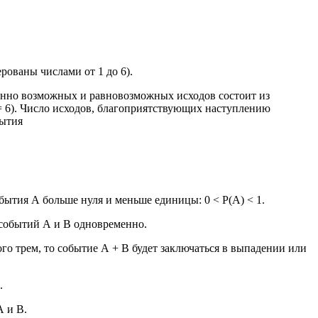
рованы числами от 1 до 6).
венно возможных и равновозможных исходов состоит из
 = 6). Число исходов, благоприятствующих наступлению
бытия
ытия А больше нуля и меньше единицы: 0 < Р(А) < 1.
 событий А и В одновременно.
о трем, то событие А + В будет заключаться в выпадении или
.
А и В.