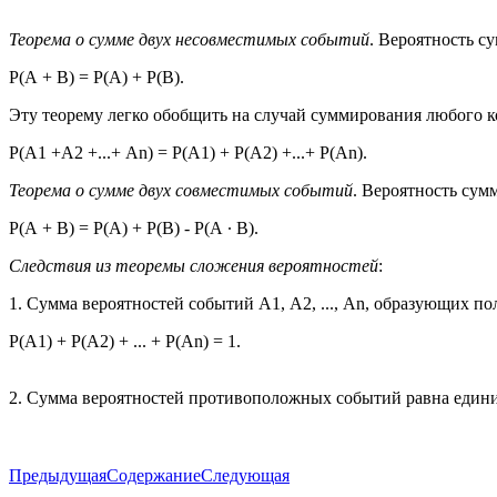
Теорема о сумме двух несовместимых событий
. Вероятность с
Р(А + В) = Р(А) + Р(В).
Эту теорему легко обобщить на случай суммирования любого 
Р(А1 +А2 +...+ Аn) = P(A1) + Р(А2) +...+ Р(Аn).
Теорема о сумме двух совместимых событий
. Вероятность сум
Р(А + В) = Р(А) + Р(В) - Р(А ∙ В).
Следствия из теоремы сложения вероятностей
:
1. Сумма вероятностей событий А1, А2, ..., Аn, образующих по
Р(А1) + Р(А2) + ... + Р(Аn) = 1.
2. Сумма вероятностей противоположных событий равна един
Предыдущая
Содержание
Следующая