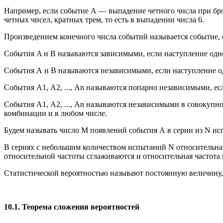
Например, если событие А — выпадение четного числа при брос
четных чисел, кратных трем, то есть в выпадении числа 6.
Произведением конечного числа событий называется событие, 
События A и В называются зависимыми, если наступление одно
События А и В называются независимыми, если наступление од
События А1, А2, ..., Аn называются попарно независимыми, е
События А1, А2, ..., Аn называются независимыми в совокупно
комбинации и в любом числе.
Будем называть число М появлений события А в серии из N ис
В сериях с небольшим количеством испытаний N относительная
относительной частоты сглаживаются и относительная частота
Статистической вероятностью называют постоянную величину,
10.1. Теорема сложения вероятностей