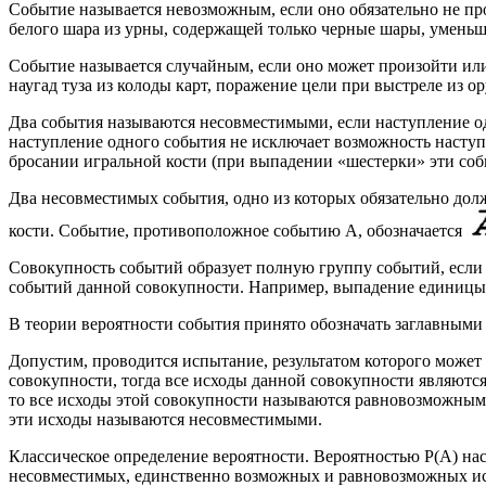
Событие называется невозможным, если оно обязательно не пр
белого шара из урны, содержащей только черные шары, уменьш
Событие называется случайным, если оно может произойти ил
наугад туза из колоды карт, поражение цели при выстреле из ор
Два события называются несовместимыми, если наступление о
наступление одного события не исключает возможность наступ
бросании игральной кости (при выпадении «шестерки» эти соб
Два несовместимых события, одно из которых обязательно до
кости. Событие, противоположное событию А, обозначается
Совокупность событий образует полную группу событий, если 
событий данной совокупности. Например, выпадение единицы, 
В теории вероятности события принято обозначать заглавными б
Допустим, проводится испытание, результатом которого может 
совокупности, тогда все исходы данной совокупности являютс
то все исходы этой совокупности называются равновозможными
эти исходы называются несовместимыми.
Классическое определение вероятности. Вероятностью Р(А) на
несовместимых, единственно возможных и равновозможных ис