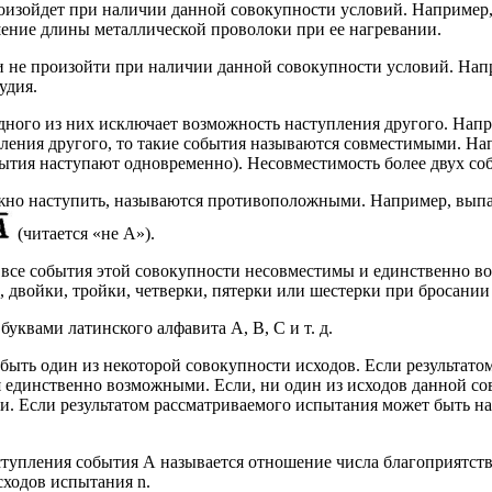
оизойдет при наличии данной совокупности условий. Например, 
ение длины металлической проволоки при ее нагревании.
и не произойти при наличии данной совокупности условий. Нап
удия.
дного из них исключает возможность наступления другого. Нап
ления другого, то такие события называются совместимыми. Нап
ытия наступают одновременно). Несовместимость более двух со
лжно наступить, называются противоположными. Например, выпа
(читается «не А»).
все события этой совокупности несовместимы и единственно во
двойки, тройки, четверки, пятерки или шестерки при бросании 
уквами латинского алфавита А, В, С и т. д.
быть один из некоторой совокупности исходов. Если результато
я единственно возможными. Если, ни один из исходов данной со
. Если результатом рассматриваемого испытания может быть нас
ступления события А называется отношение числа благоприятст
ходов испытания n.