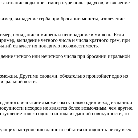
закипание воды при температуре ноль градусов, извлечение
ример, выпадение герба при бросании монеты, извлечение
ример, попадание в мишень и непопадание в мишень. Если
ример, выпадение четного числа и числа кратного трем, при
бытий означает их попарную несовместимость.
дение четного или нечетного числа при бросании игральной
зможны. Другими словами, обязательно произойдет одно из
игральной кости.
м данного испытания может быть только один исход из данной
вокупности исходов не является более возможным, чем другие,
тупление только одного исхода из данной совокупности, то
вующих наступлению данного события исходов т к числу всех