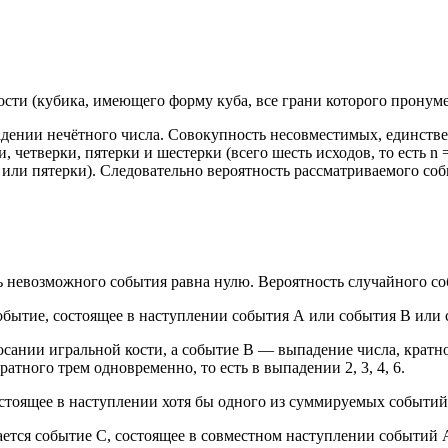
сти (кубика, имеющего форму куба, все грани которого пронуме
падении нечётного числа. Совокупность несовместимых, единст
 четверки, пятерки и шестерки (всего шесть исходов, то есть n
 или пятерки). Следовательно вероятность рассматриваемого со
ь невозможного события равна нулю. Вероятность случайного соб
событие, состоящее в наступлении события А или события В или
ании игральной кости, а событие В — выпадение числа, кратног
ратного трем одновременно, то есть в выпадении 2, 3, 4, 6.
стоящее в наступлении хотя бы одного из суммируемых событий
ается событие С, состоящее в совместном наступлении событий 