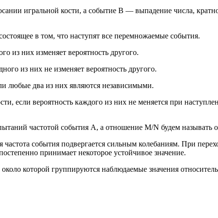
ании игральной кости, а событие В — выпадение числа, кратног
состоящее в том, что наступят все перемножаемые события.
го из них изменяет вероятность другого.
ного из них не изменяет вероятность другого.
сли любые два из них являются независимыми.
сти, если вероятность каждого из них не меняется при наступл
пытаний частотой события А, а отношение M/N будем называть 
 частота события подвергается сильным колебаниям. При перех
 постепенно принимает некоторое устойчивое значение.
 около которой группируются наблюдаемые значения относитель