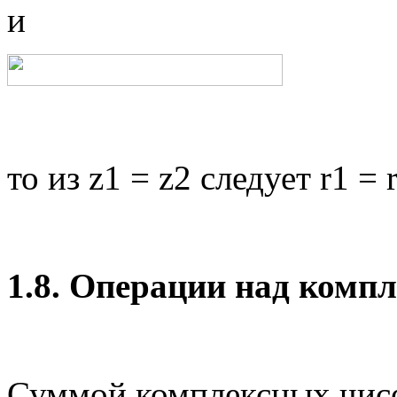
и
то из z1 = z2 следует r1 = 
1.8. Операции над комп
Суммой комплексных чисе