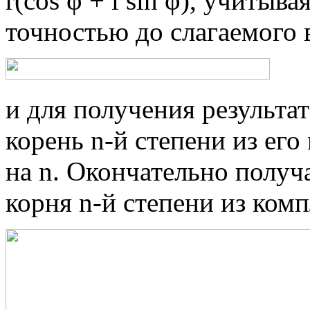
r(cos φ + i sin φ), учитыв
точностью до слагаемого 
и для получения результа
корень n-й степени из его
на n. Окончательно получ
корня n-й степени из комп