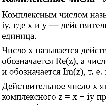
Комплексным числом назы
iy, где х и у — действите
единица.
Число х называется дейст
обозначается Re(z), а чи
и обозначается Im(z), т. е. 
Действительное число х я
комплексного z = х + iy п