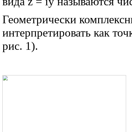
вида z = iy называются ч
Геометрически комплексн
интерпретировать как точ
рис. 1).