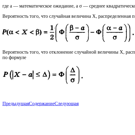
где а — математическое ожидание, а σ — среднее квадратичес
Вероятность того, что случайная величина X, распределенная по
Вероятность того, что отклонение случайной величины Х, расп
по формуле
Предыдущая
Содержание
Следующая