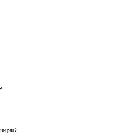
м.
дин ряд?