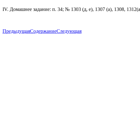
IV. Домашнее задание: п. 34; № 1303 (д, е), 1307 (а), 1308, 1312(a
Предыдущая
Содержание
Следующая