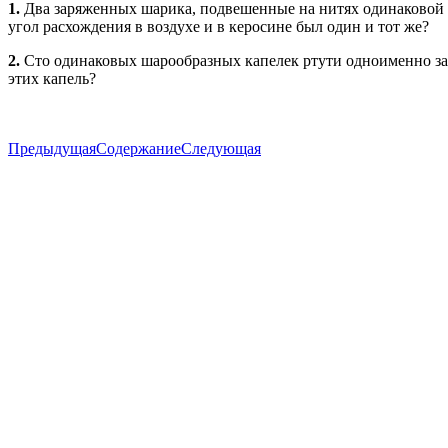
1.
Два заряженных шарика, подвешенные на нитях одинаковой д
угол расхождения в воздухе и в керосине был один и тот же?
2.
Сто одинаковых шарообразных капелек ртути одноименно заря
этих капель?
Предыдущая
Содержание
Следующая