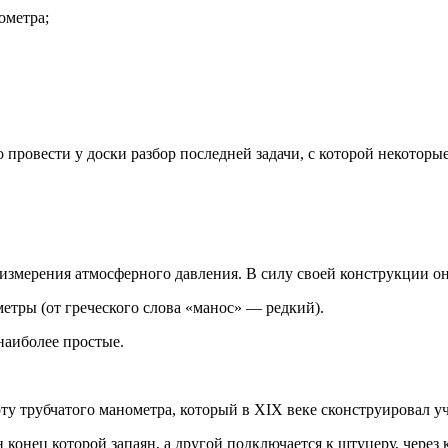
ометра;
ровести у доски разбор последней задачи, с которой некоторые
 измерения атмосферного давления. В силу своей конструкции о
етры (от греческого слова «манос» — редкий).
наиболее простые.
оту трубчатого манометра, который в XIX веке сконструировал у
 конец которой запаян, а другой подключается к штуцеру, через