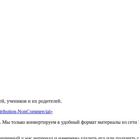
ей, учеников и их родителей.
ribution-NonCommercial»
. Мы только конвертируем в удобный формат материалы из сети 
мещенный у нас материал и намерены удалить его или получить 