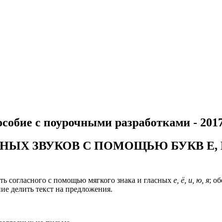
особие с поурочными разработками - 2017
Х ЗВУКОВ С ПОМОЩЬЮ БУКВ Е, Ё, И
сть согласного с помощью мягкого знака и гласных
е, ё, и, ю, я
; о
ие делить текст на предложения.