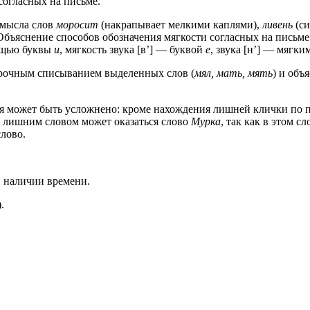
согласных на письме.
смысла слов
моросит
(накрапывает мелкими каплями),
ливень
(си
Объяснение способов обозначения мягкости согласных на письме
мощью буквы
и
, мягкость звука [в’] — буквой
е
, звука [н’] — мягки
орочным списыванием выделенных слов (
мял, мать, мять
) и объ
еля может быть усложнено: кроме нахождения лишней клички по
у лишним словом может оказаться слово
Мурка
, так как в этом с
слово.
 наличии времени.
.