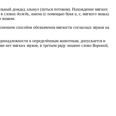
льный дождь),
хлынул
(литься потоком). Нахождение мягких
 в словах
дождь, ливень
(с помощью букв
и, е,
мягкого знака).
м знаком.
яснением способов обозначения мягкости согласных звуков на
 принадлежности к определённым животным, допускается и
лове нет мягких звуков, в третьем ряду лишнее слово
Вороной
,