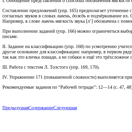
I. Обобщение представлений о способах обозначения мягкости 
Составление предложений (упр. 165) предполагает уточнение 
согласных звуков в словах
ливень, дождь
и подчёркивание их. 
Например, в слове
ливень
мягкость звука [л’] обозначена с по
При выполнении заданий (упр. 166) можно ограничиться выб
письме.
II. Задание на классификацию (упр. 168) по усмотрению учит
другое основание для классификации: например, в первом ряд
так как это кличка лошади, а не собаки и ещё это трёхсложное 
III. Работа с текстом Л. Толстого (упр. 169, 170).
IV. Упражнение 171 (повышенной сложности) выполняется при
Рекомендуемые задания по “Рабочей тетради”: 12—14 (с. 47, 48)
Предыдущая
Содержание
Следующая