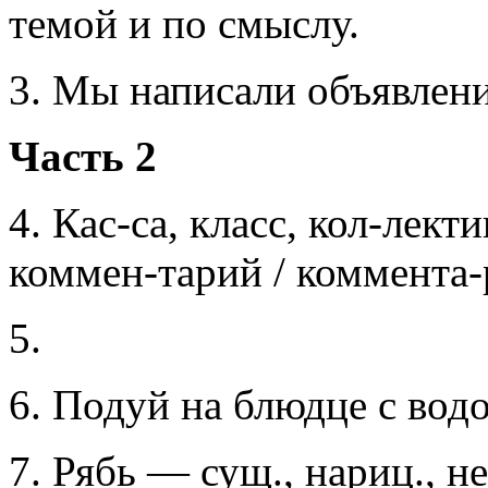
темой и по смыслу.
3. Мы написали объявлени
Часть 2
4. Кас-са, класс, кол-лект
коммен-тарий / коммента-р
5.
6. Подуй на блюдце с водо
7. Рябь — сущ., нариц., нео