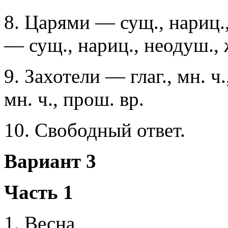
8. Царями — сущ., нариц.,
— сущ., нариц., неодуш., ж.
9. Захотели — глаг., мн. ч
мн. ч., прош. вр.
10. Свободный ответ.
Вариант 3
Часть 1
1. Весна