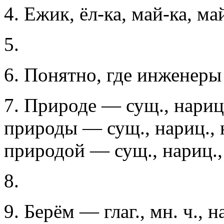
4. Ежик, ёл-ка, май-ка, ма
5.
6. Понятно, где инженеры
7. Природе — сущ., нариц., 
природы — сущ., нариц., не
природой — сущ., нариц., н
8.
9. Берём — глаг., мн. ч., н