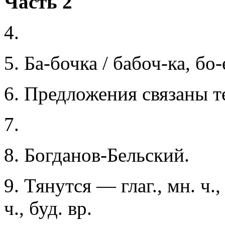
Часть 2
4.
5. Ба-бочка / бабоч-ка, бо
6. Предложения связаны т
7.
8. Богданов-Бельский.
9. Тянутся — глаг., мн. ч.,
ч., буд. вр.