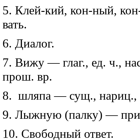
5. Клей-кий, кон-ный, кон
вать.
6. Диалог.
7. Вижу — глаг., ед. ч., нас
прош. вр.
8.
шляпа — сущ., нариц., н
9. Лыжную (палку) — прила
10. Свободный ответ.