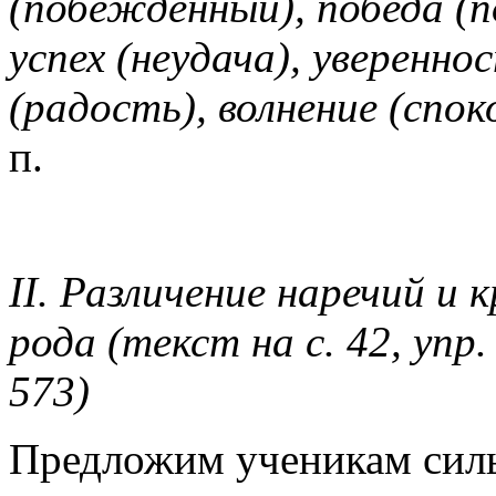
(побеждённый), победа (п
успех (неудача), уверенно
(радость), волнение (спо
п.
II. Различение наречий и
рода (текст на с. 42, упр.
573)
Предложим ученикам силь