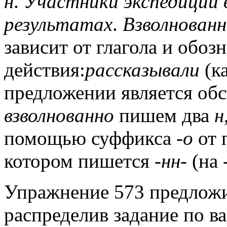
н
.
Участники экспедиции в
результатах
.
Взволнован
зависит от глагола и обоз
действия:
рассказывали
(к
предложении является обс
взволнованно
пишем два
н
помощью суффикса
-о
от 
котором пишется
-нн-
(на
Упражнение 573 предложи
распределив задание по ва