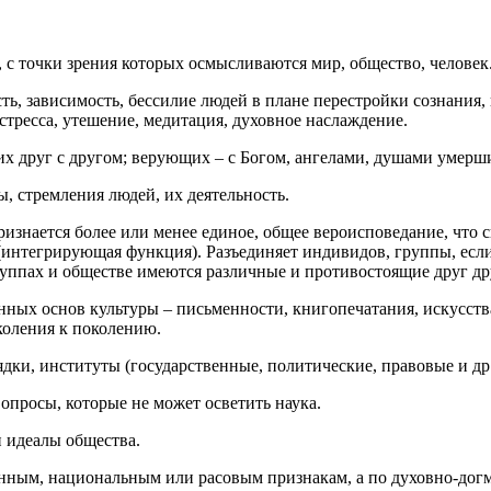
 с точки зрения которых осмысливаются мир, общество, человек
ть, зависимость, бессилие людей в плане перестройки сознани
стресса, утешение, медитация, духовное наслаждение.
 друг с другом; верующих – с Богом, ангелами, душами умерших
 стремления людей, их деятельность.
изнается более или менее единое, общее вероисповедание, что 
(интегрирующая функция). Разъединяет индивидов, группы, есл
руппах и обществе имеются различные и противостоящие друг д
ных основ культуры – письменности, книгопечатания, искусств
коления к поколению.
ки, институты (государственные, политические, правовые и др
вопросы, которые не может осветить наука.
 идеалы общества.
енным, национальным или расовым признакам, а по духовно-догм