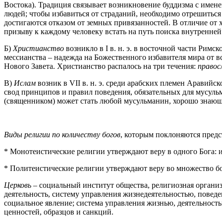
Востока). Традиция связывает возникновение буддизма с имене
людей; чтобы избавиться от страданий, необходимо отрешиться о
достигаются отказом от земных привязанностей. В отличие от х
призыву к каждому человеку встать на путь поиска внутренней
Б)
Христианство
возникло в I в. н. э. в восточной части Рим
мессианства – надежда на Божественного избавителя мира от вс
Нового Завета. Христианство распалось на три течения:
правос
В)
Ислам
возник в VII в. н. э. среди арабских племен Аравий
свод принципов и правил поведения, обязательных для мусульм
(священником) может стать любой мусульманин, хорошо знающ
Виды религии по количеству богов
, которым поклоняются предс
* Монотеистические религии утверждают веру в одного Бога: и
* Политеистические религии утверждают веру во множество бог
Церковь
– социальный институт общества, религиозная органи
деятельность, систему управления жизнедеятельностью, повед
социальное явление; система управления жизнью, деятельность
ценностей, образцов и санкций.