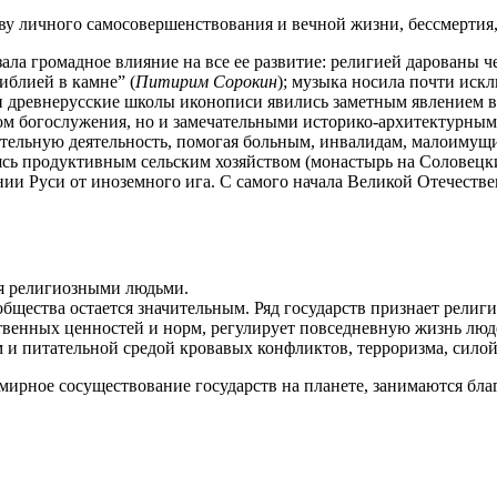
у личного самосовершенствования и вечной жизни, бессмертия, 
зала громадное влияние на все ее развитие: религией дарованы 
иблией в камне” (
Питирим Сорокин
); музыка носила почти иск
и древнерусские школы иконописи явились заметным явлением в
ом богослужения, но и замечательными историко-архитектурным
тельную деятельность, помогая больным, инвалидам, малоимущ
аясь продуктивным сельским хозяйством (монастырь на Соловецк
ии Руси от иноземного ига. С самого начала Великой Отечестве
ся религиозными людьми.
щества остается значительным. Ряд государств признает религи
твенных ценностей и норм, регулирует повседневную жизнь лю
и питательной средой кровавых конфликтов, терроризма, силой
ирное сосуществование государств на планете, занимаются благ