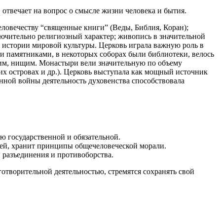
отвечает на вопрос о смысле жизни человека и бытия.
человечеству “священные книги” (Веды, Библия, Коран);
лючительно религиозный характер; живопись в значительной
 истории мировой культуры. Церковь играла важную роль в
и памятниками, в некоторых соборах были библиотеки, велось
им, нищим. Монастыри вели значительную по объему
их островах и др.). Церковь выступала как мощный источник
нной войны деятельность духовенства способствовала
ю государственной и обязательной.
дей, хранит принципы общечеловеческой морали.
 разъединения и противоборства.
отворительной деятельностью, стремятся сохранять свой