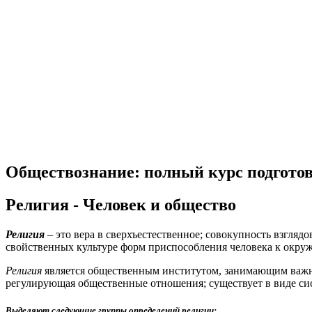
Обществознание: полный курс подгото
Религия - Человек и общество
Религия
– это вера в сверхъестественное; совокупность взгля
свойственных культуре форм приспособления человека к окру
Религия
является общественным институтом, занимающим важно
регулирующая общественные отношения; существует в виде си
Выделяют следующие группы определений религии: