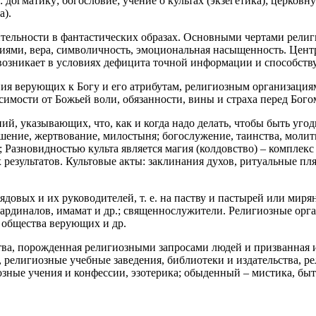
: догматику; богословие; учение о культах (экзегетика); церков
а).
ельности в фантастических образах. Основными чертами религи
иями, вера, символичность, эмоциональная насыщенность. Цент
е возникает в условиях дефицита точной информации и способст
 верующих к Богу и его атрибутам, религиозным организациям, д
мости от Божьей воли, обязанности, вины и страха перед Бого
ий, указывающих, что, как и когда надо делать, чтобы быть уго
шение, жертвование, милостыня; богослужение, таинства, молит
р.; Разновидностью культа является магия (колдовство) – компле
результатов. Культовые акты: заклинания духов, ритуальные пл
довых и их руководителей, т. е. на паству и пастырей или мир
ия кардиналов, имамат и др.; священнослужители. Религиозные о
, общества верующих и др.
ства, порожденная религиозными запросами людей и призванная 
), религиозные учебные заведения, библиотеки и издательства, 
ные учения и конфессии, эзотерика; обыденный – мистика, быто