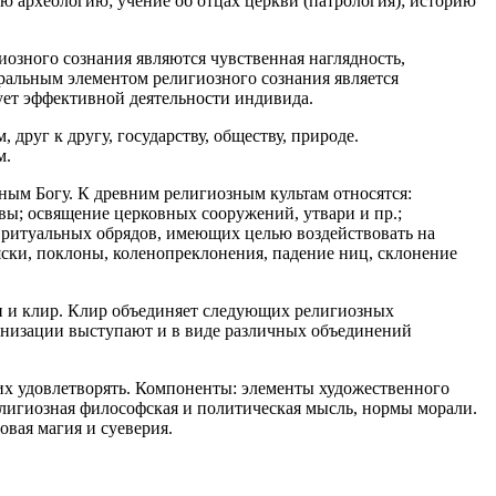
ную археологию; учение об отцах церкви (патрология); историю
озного сознания являются чувственная наглядность,
ральным элементом религиозного сознания является
вует эффективной деятельности индивида.
руг к другу, государству, обществу, природе.
м.
дным Богу. К древним религиозным культам относятся:
вы; освящение церковных сооружений, утвари и пр.;
кс ритуальных обрядов, имеющих целью воздействовать на
яски, поклоны, коленопреклонения, падение ниц, склонение
ян и клир. Клир объединяет следующих религиозных
рганизации выступают и в виде различных объединений
их удовлетворять. Компоненты: элементы художественного
религиозная философская и политическая мысль, нормы морали.
вая магия и суеверия.