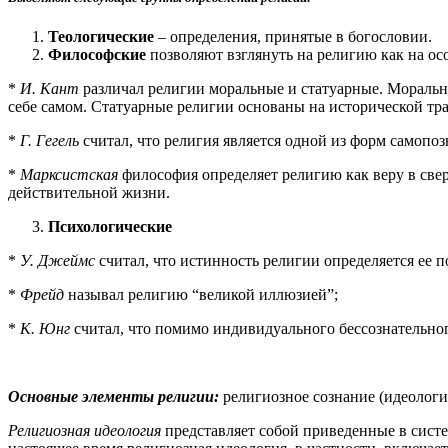
Теологические
– определения, принятые в богословии.
Философские
позволяют взглянуть на религию как на о
*
И. Кант
различал религии моральные и статуарные. Моральны
себе самом. Статуарные религии основаны на исторической тр
*
Г. Гегель
считал, что религия является одной из форм самопо
*
Марксистская
философия определяет религию как веру в свер
действительной жизни.
Психологические
*
У. Джеймс
считал, что истинность религии определяется ее п
*
Фрейд
называл религию “великой иллюзией”;
*
К. Юнг
считал, что помимо индивидуального бессознательног
Основные элементы религии:
религиозное сознание (идеологи
Религиозная идеология
представляет собой приведенные в систе