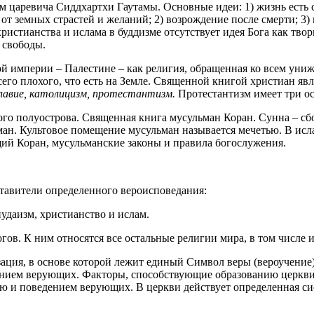
м царевича Сиддхартхи Гаутамы. Основные идеи: 1) жизнь есть 
т земных страстей и желаний; 2) возрождение после смерти; 3) н
ристианства и ислама в буддизме отсутствует идея Бога как твор
 свободы.
ской империи – Палестине – как религия, обращенная ко всем у
его плохого, что есть на Земле. Священной книгой христиан являе
лавие, католицизм, протестантизм.
Протестантизм имеет три ос
ского полуострова. Священная книга мусульман Коран. Сунна – с
ан. Культовое помещение мусульман называется мечетью. В исла
ий Коран, мусульманские законы и правила богослужения.
тавители определенного вероисповедания:
удаизм, христианство и ислам.
ов. К ним относятся все остальные религии мира, в том числе и
зация, в основе которой лежит единый Символ веры (вероучени
ением верующих. Факторы, способствующие образованию церкви: 
ю и поведением верующих. В церкви действует определенная сист