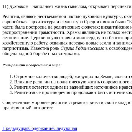
11)
Духовная
– наполняет жизнь смыслом, открывает перспектив
Религия, являясь неотъемлемой частью духовной культуры, ока
европейская “архитектура и скульптура Средних веков были “Б
части была построена на религиозных сюжетах; византийские 
распространении грамотности. Храмы являлись не только мест
летописание. Церкви осуществляли милосердную и благотвори
хозяйственную работу, осваивая нередко новые земли и заним
патриотизма. Известна роль
Сергия Радонежского
в освобожден
общенародной борьбе с захватчиками.
Роль религии в современном мире:
Огромное количество людей, живущих на Земле, являют
Влияние религии на политическую жизнь современного об
Религия остается одним из важнейших источников нравс
Религиозные противоречия продолжают быть источником 
Современные мировые религии стремятся внести свой вклад в м
нравственный авторитет.
Предыдущая
Содержание
Следующая