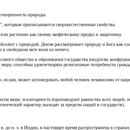
отворенность природы.
, которым приписываются сверхъестественные свойства.
 или растению как своему мифическому предку и защитнику.
солют с природой. Деизм рассматривает природу и Бога как со
 в свободном акте воли из ничего.
ссового общества и образования государства (индуизм, конфуци
 миру, способны удовлетворять религиозные потребности гражд
о, ислам, может исповедовать любой человек независимо от нац
всем мире; эгалитарность (проповедуют равенство всех людей, 
тнический характер; выходят за пределы наций и государств).
 в. до н. э. в Индии, в настоящее время распространена в стр