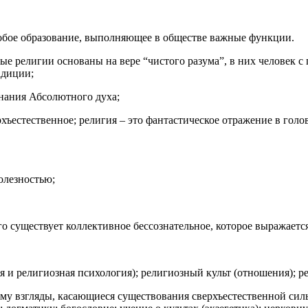
собое образование, выполняющее в обществе важные функции.
е религии основаны на вере “чистого разума”, в них человек 
адиции;
знания Абсолютного духа;
хъестественное; религия – это фантастическое отражение в голо
олезностью;
о существует коллективное бессознательное, которое выражается
я и религиозная психология); религиозный культ (отношения); 
му взгляды, касающиеся существования сверхъестественной сил