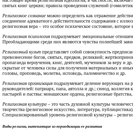
настоящее время религиозная идеология, в частности, включает
святых книг церкви; правила проведения служений (гомилетик
Религиозное сознание
можно определить как отражение действит
соединение адекватного действительности содержания с иллюз
религиозная вера – это особое психическое состояние, которо
Религиозная психология
подразумевает эмоциональные отношения
Преобладающими среди них являются чувства полнейшей зависи
Религиозный культ
представляет собой совокупность предписан
превознесение богов, святых, предков, реликвий; жертвоприно
пропаганда вероучения, книг, деятелей, мучеников за веру и д
скрытые от человека силы для получения материальных и иных 
головы, проповедь, молитва, исповедь, паломничество и др.
Религиозная организация
подразумевает деление верующих на ря
руководителей: патриарх, папа, аятолла и др.; синод, коллег
пастырей и паствы: монашеские ордена, религиозные братства
Религиозная культура
– это часть духовной культуры человече
творчества (религиозное искусство, литература, публицистика
Специализированный уровень религиозной культуры – религиоз
Виды религии, вытекающие из периодизации ее развития