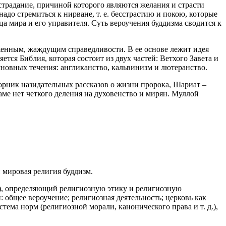
страдание, причиной которого являются желания и страсти
адо стремиться к нирване, т. е. бесстрастию и покою, которые
ца мира и его управителя. Суть вероучения буддизма сводится к
ниженным, жаждущим справедливости. В ее основе лежит идея
тся Библия, которая состоит из двух частей: Ветхого Завета и
новных течения: англиканство, кальвинизм и лютеранство.
борник назидательных рассказов о жизни пророка, Шариат –
ме нет четкого деления на духовенство и мирян. Муллой
 мировая религия буддизм.
е), определяющий религиозную этику и религиозную
общее вероучение; религиозная деятельность; церковь как
ема норм (религиозной морали, канонического права и т. д.),