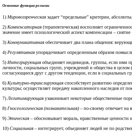
Основные функции религии
1)
Мировоззренческая
задает “предельные” критерии, абсолюты,
2)
Компенсаторная
(терапевтическая) восполняет ограниченнос
значение имеет психологический аспект компенсации – снятие 
3)
Коммуникативная
обеспечивает два плана общения: верующих
4)
Регулятивная
упорядочивает определенным образом помыслы,
5)
Интегрирующая
объединяет индивидов, группы, если ими пр
личности, социальных групп, учреждений и общества в целом 
согласующиеся друг с другом тенденции, если в социальных г
6)
Культурно-транслирующая
способствует развитию определен
культуры; осуществляет передачу накопленного наследия от по
7)
Легитимирующая
узаконивает некоторые общественные поряд
8)
Гносеологическая (познавательная)
– по-своему отвечает на 
9)
Этическая
– обосновывает мораль, нравственные ценности и
10)
Социальная
– интегрирует, объединяет людей не по родств