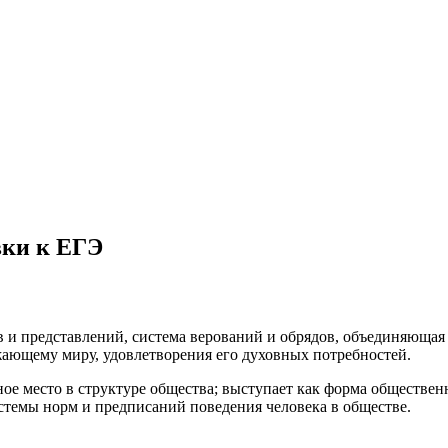
вки к ЕГЭ
дов и представлений, система верований и обрядов, объединяюща
жающему миру, удовлетворения его духовных потребностей.
е место в структуре общества; выступает как форма обществен
стемы норм и предписаний поведения человека в обществе.