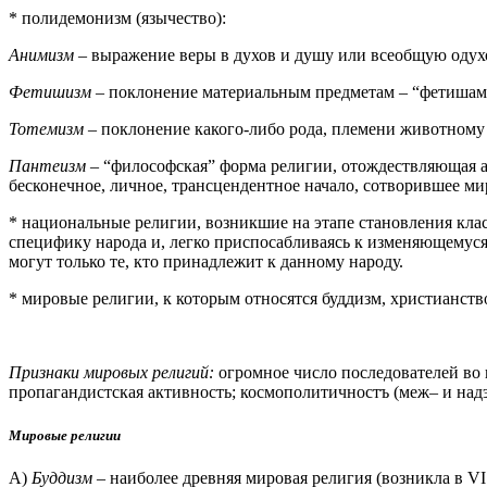
* полидемонизм (язычество):
Анимизм
– выражение веры в духов и душу или всеобщую одух
Фетишизм
– поклонение материальным предметам – “фетишам”
Тотемизм
– поклонение какого-либо рода, племени животному
Пантеизм
– “философская” форма религии, отождествляющая аб
бесконечное, личное, трансцендентное начало, сотворившее мир
* национальные религии, возникшие на этапе становления кла
специфику народа и, легко приспосабливаясь к изменяющемуся
могут только те, кто принадлежит к данному народу.
* мировые религии, к которым относятся буддизм, христианств
Признаки мировых религий:
огромное число последователей во 
пропагандистская активность; космополитичностъ (меж– и надэ
Мировые религии
А)
Буддизм
– наиболее древняя мировая религия (возникла в VI