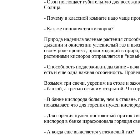
- Озон поглощает губительную для всех жи
Солнца.
- Почему в классной комнате надо чаще про
- Как же пополняется кислород?
Природа наделила зеленые растения спосо
дыхании и окислении углекислый газ и выс
своем роде процесс, происходящий в природ
растениями кислород отправляется в “новы
- Способность поддерживать дыхание - важна
есть и еще одна важная особенность. Прове
Возьмем три свечи, укрепим на столе и заж
- банкой, а третью оставим открытой. Что 
- В банке кислорода больше, чем в стакане,
показывает, что для горения нужен кислород
- Для горения нужен постоянный приток све
кислород в банке израсходовала горящая све
- А когда еще выделяется углекислый газ?