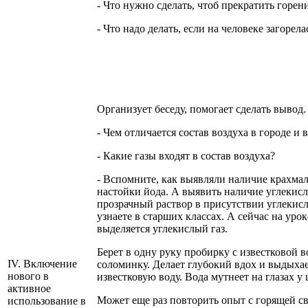
- Что нужно сделать, чтоб прекратить горен
- Что надо делать, если на человеке загорел
Организует беседу, помогает сделать вывод
- Чем отличается состав воздуха в городе и в
- Какие газы входят в состав воздуха?
- Вспомните, как выявляли наличие крахма
настойки йода. А выявить наличие углекисло
прозрачный раствор в присутствии углекисл
узнаете в старших классах. А сейчас на уро
выделяется углекислый газ.
Берет в одну руку пробирку с известковой в
IV. Включение
соломинку. Делает глубокий вдох и выдыхае
нового в
известковую воду. Вода мутнеет на глазах у
активное
Может еще раз повторить опыт с горящей св
использование в