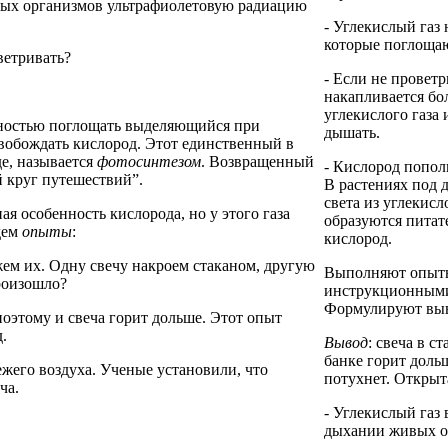
вых организмов ультрафиолетовую радиацию
- Углекислый газ
которые поглощаю
ветривать?
- Если не проветр
накапливается бо
углекислого газа 
бностью поглощать выделяющийся при
дышать.
вобождать кислород. Этот единственный в
е, называется
фотосинтезом
. Возвращенный
- Кислород попол
й круг путешествий”.
В растениях под 
света из углекисл
я особенность кислорода, но у этого газа
образуются питат
дем
опыты
:
кислород.
жем их. Одну свечу накроем стаканом, другую
Выполняют опыты
произошло?
инструкционными
Формулируют вы
 поэтому и свеча горит дольше. Этот опыт
.
Вывод
: свеча в ст
банке горит дольш
жего воздуха. Ученые установили, что
потухнет. Открыта
ча.
- Углекислый газ
дыхании живых о