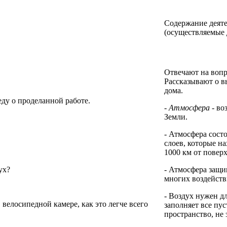
Содержание деят
(осуществляемые 
Отвечают на вопр
Рассказывают о 
дома.
ду о проделанной работе.
-
Атмосфера
- во
Земли.
- Атмосфера сост
слоев, которые на
1000 км от повер
ух?
- Атмосфера защи
многих воздейств
- Воздух нужен д
 велосипедной камере, как это легче всего
заполняет все пу
пространство, не 