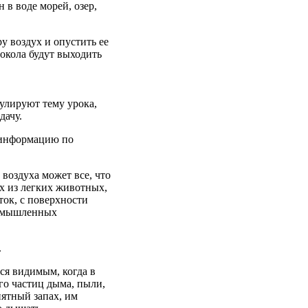
н в воде морей, озер,
ру воздух и опустить ее
рокола будут выходить
улируют тему урока,
дачу.
 информацию по
 воздуха может все, что
ух из легких животных,
ток, с поверхности
ромышленных
.
тся видимым, когда в
о частиц дыма, пыли,
иятный запах, им