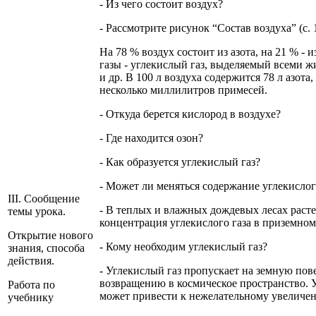
- Из чего состоит воздух?
- Рассмотрите рисунок “Состав воздуха” (с. 
На 78 % воздух состоит из азота, на 21 % - 
газы - углекислый газ, выделяемый всеми ж
и др. В 100 л воздуха содержится 78 л азота,
несколько миллилитров примесей.
- Откуда берется кислород в воздухе?
- Где находится озон?
- Как образуется углекислый газ?
- Может ли меняться содержание углекислог
III. Сообщение
- В теплых и влажных дождевых лесах расте
темы урока.
концентрация углекислого газа в приземном
Открытие нового
- Кому необходим углекислый газ?
знания, способа
действия.
- Углекислый газ пропускает на земную пове
возвращению в космическое пространство. У
Работа по
может привести к нежелательному увеличен
учебнику