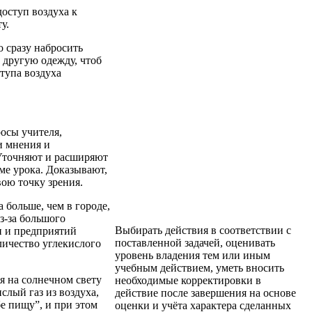
доступ воздуха к
у.
о сразу набросить
и другую одежду, чтоб
тупа воздуха
осы учителя,
и мнения и
Уточняют и расширяют
еме урока. Доказывают,
ою точку зрения.
а больше, чем в городе,
из-за большого
Выбирать действия в соответствии с
н и предприятий
поставленной задачей, оценивать
личество углекислого
уровень владения тем или иным
учебным действием, уметь вносить
ия на солнечном свету
необходимые корректировки в
слый газ из воздуха,
действие после завершения на основе
бе пищу”, и при этом
оценки и учёта характера сделанных