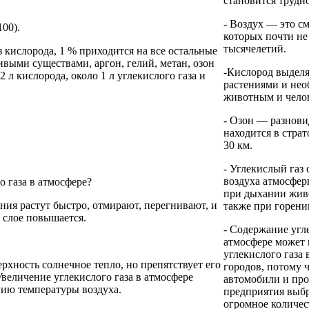
становится трудн
- Воздух — это с
100).
которых почти не
тысячелетий.
из кислорода, 1 % приходится на все остальные
ивыми существами, аргон, гелий, метан, озон
-Кислород выделя
 2 л кислорода, около 1 л углекислого газа и
растениями и нео
животным и челов
- Озон — разнови
находится в стра
30 км.
- Углекислый газ 
воздуха атмосфер
о газа в атмосфере?
при дыхании живо
ния растут быстро, отмирают, перегнивают, и
также при горени
 слое повышается.
- Содержание угле
атмосфере может 
углекислого газа 
рхность солнечное тепло, но препятствует его
городов, потому 
величение углекислого газа в атмосфере
автомобили и п
ию температуры воздуха.
предприятия выбр
огромное количест