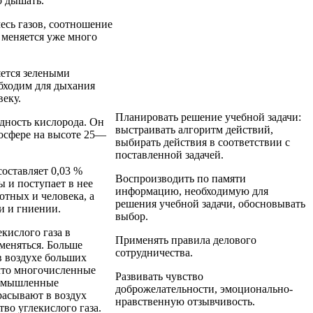
о дышать.
месь газов, соотношение
 меняется уже много
ется зелеными
бходим для дыхания
еку.
Планировать решение учебной задачи:
дность кислорода. Он
выстраивать алгоритм действий,
тосфере на высоте 25—
выбирать действия в соответствии с
поставленной задачей.
составляет 0,03 %
Воспроизводить по памяти
ы и поступает в нее
информацию, необходимую для
тных и человека, а
решения учебной задачи, обосновывать
и и гниении.
выбор.
кислого газа в
Применять правила делового
меняться. Больше
сотрудничества.
в воздухе больших
что многочисленные
Развивать чувство
ромышленные
доброжелательности, эмоционально-
асывают в воздух
нравственную отзывчивость.
во углекислого газа.