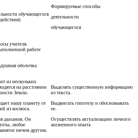
Формируемые способы
ельности обучающегося
деятельности
действия)
обучающегося
осы учителя.
выполненной работе
здушная оболочка
оит из нескольких
ходятся на расстоянии
Выделять существенную информацию
хности Земли.
из текста.
щает нашу планету от
Выдвигать гипотезу и обосновывать
ий из космоса.
ее.
ля дыхания. Он
Осуществлять актуализацию личного
стоты, любое
жизненного опыта
занятое ничем другим.