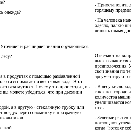
ие?
- Приостановить 
горящему предмет
ась одежда?
- На человека над
одеяло, пальто ш
лишить пламя дос
. Уточняет и расширяет знания обучающихся.
Отвечают на вопр
 лесу?
высказывают сво
предположения. 
свои знания по т
ла в продуктах с помощью разбавленной
аргументируют св
го газа помогает известковая вода. Этот
- В лесу кислород
ого газа мутнеет. Почему это происходит, вы
так как в городе 
ке вы можете убедиться, что при дыхании
количества маши
увеличивается ко
одой, а в другую - стеклянную трубку или
газа.
т воздух через соломинку в прозрачную
- Зеленые растен
 школьников.
поглощают углеки
ечкой.
когда “готовят се