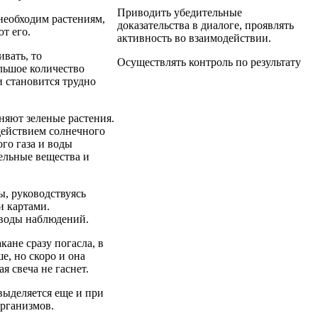
Приводить убедительные
 необходим растениям,
доказательства в диалоге, проявлять
т его.
активность во взаимодействии.
ивать, то
Осуществлять контроль по результату
льшое количество
и становится трудно
няют зеленые растения.
действием солнечного
ого газа и воды
ельные вещества и
, руководствуясь
 картами.
воды наблюдений.
акане сразу погасла, в
е, но скоро и она
я свеча не гаснет.
 выделяется еще и при
рганизмов.