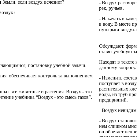
 Земли, если воздух исчезнет?
- Воздух растворе
рек, ручьев.
 воздух?
- Накачать в каме
в воду. В месте п
пузырьки воздуха
Обсуждают, форм
ставят учебную за
Находят в тексте
чающимися, постановку учебной задачи.
данному вопросу.
ния, обеспечивает контроль за выполнением
- Изменить состав
поступает в возд
растительных кле
ышат все животные и растения. Воздух - это
воды, из труб п
тение учебника “Воздух - это смесь газов”.
предприятий.
- Воздух невидим
- Воздух станови
нем слишком мног
он обретает непр