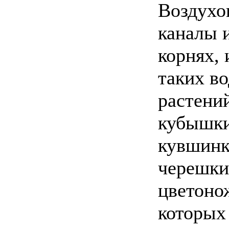
Воздухо
каналы 
корнях, 
таких в
растени
кубышки
кувшинк
черешки
цветоно
которых