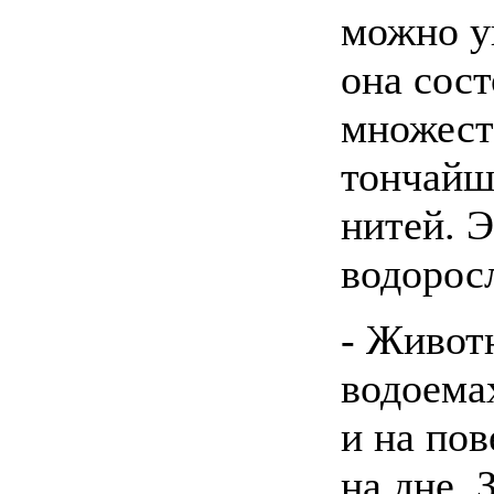
можно у
она сост
множест
тончайш
нитей. Э
водорос
- Живот
водоемах
и на пов
на дне. 