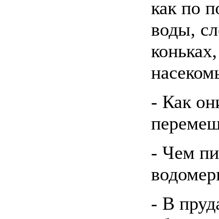
как по 
воды, сл
коньках,
насеком
- Как он
перемещ
- Чем п
водомер
- В пруд