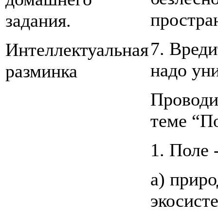
простра
задания.
7. Вред
Интеллектуальная
надо ун
разминка
Проводи
теме “П
1. Поле -
а) прир
экосисте