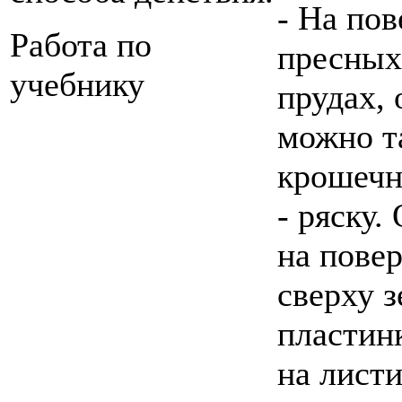
- На по
Работа по
пресных
учебнику
прудах, 
можно т
крошечн
- ряску.
на пове
сверху 
пластин
на листи