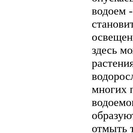
водоем -
станови
освещен
здесь м
растения
водорос
многих 
водоемо
образую
отмыть т