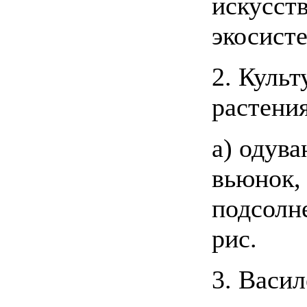
искусст
экосисте
2. Куль
растения 
а) одува
вьюнок, 
подсолне
рис.
3. Васил