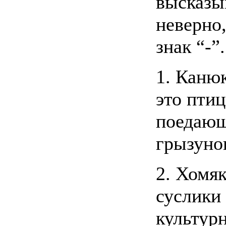
высказы
неверно,
знак “-”.
1. Канюк
это пти
поедаю
грызуно
2. Хомя
суслики 
культур