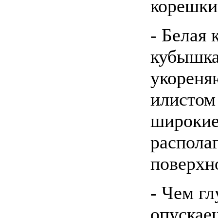
корешки
- Белая 
кубышка
укореня
илистом 
широкие
распола
поверхн
- Чем г
опускае