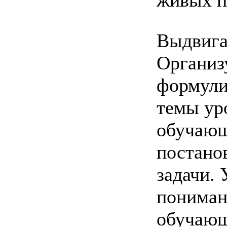
Выдвига
Организ
формули
темы ур
обучающ
постано
задачи. 
пониман
обучаю