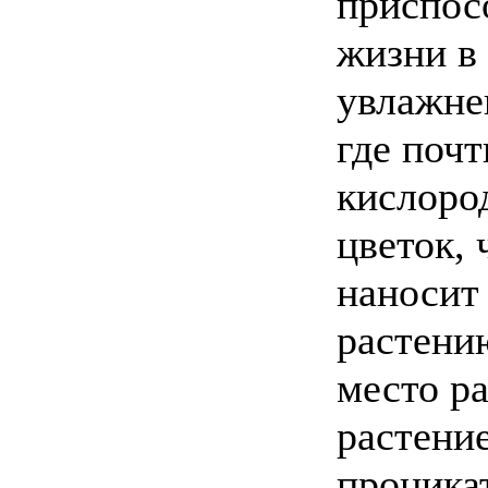
приспос
жизни в
увлажне
где почт
кислоро
цветок, 
наносит
растени
место р
растени
проникат