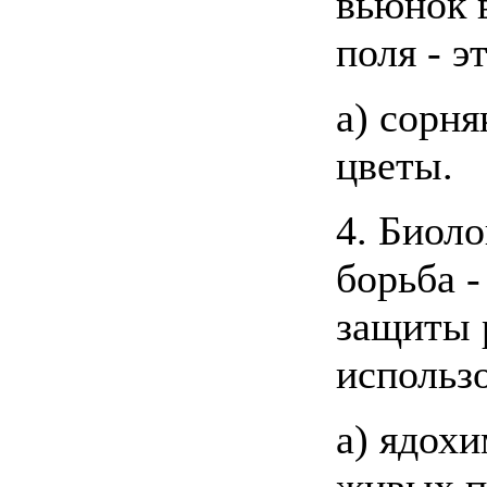
вьюнок 
поля - эт
а) сорня
цветы.
4. Биоло
борьба -
защиты 
использо
а) ядохи
живых 