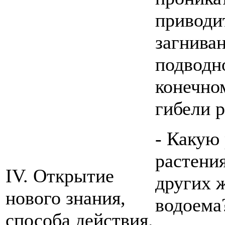
приводи
загнива
подводно
конечном
гибели р
- Какую
растени
IV. Открытие
других 
нового знания,
водоема
способа действия.