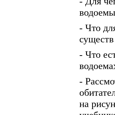
- Для ч
водоемы
- Что д
существ
- Что ес
водоема
- Рассм
обитате
на рисун
учебнике 