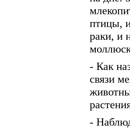
млекопи
птицы, 
раки, и 
моллюск
- Как н
связи м
животн
растени
- Наблю