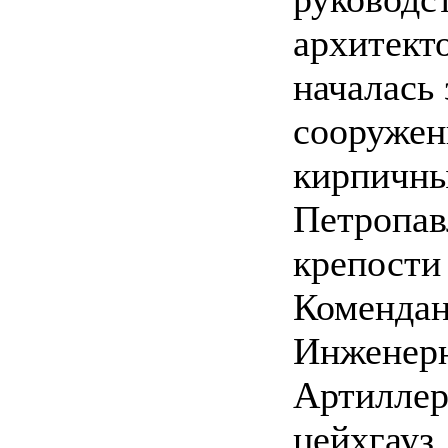
архитект
началась
сооружен
кирпичны
Петропав
крепости
Комендан
Инженерн
Артиллер
цейхгауз