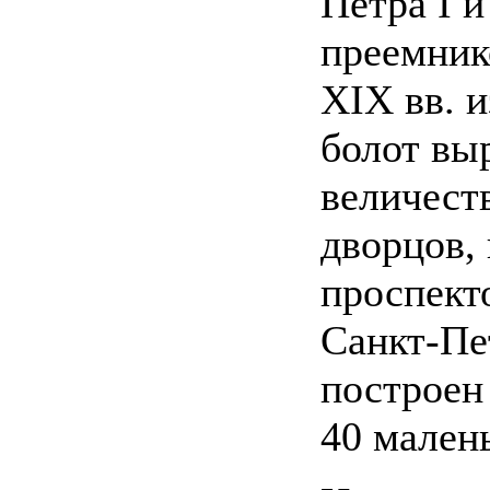
Петра I и
преемник
XIX вв. и
болот вы
величест
дворцов, 
проспекто
Санкт-Пе
построен
40 мален