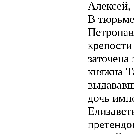
Алексей, 
В тюрьм
Петропав
крепости
заточена
княжна Т
выдававш
дочь имп
Елизавет
претендо