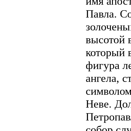
имя апос
Павла. С
золочен
высотой в
который 
фигура л
ангела, с
символом
Неве. До
Петропав
собор сл