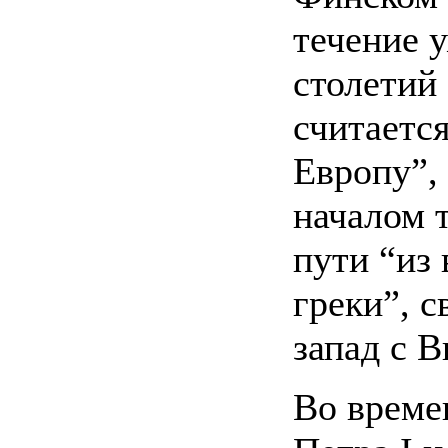
течение 
столетий 
считаетс
Европу”,
началом 
пути “из 
греки”, 
запад с В
Во време