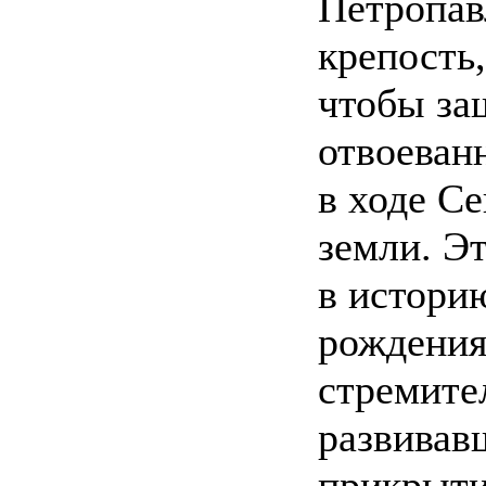
Петропав
крепость,
чтобы за
отвоеван
в ходе С
земли. Э
в истори
рождения
стремите
развивав
прикрыт