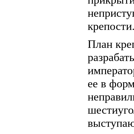
непристу
крепости
План кре
разрабат
императо
ее в фор
неправил
шестиуго
выступа