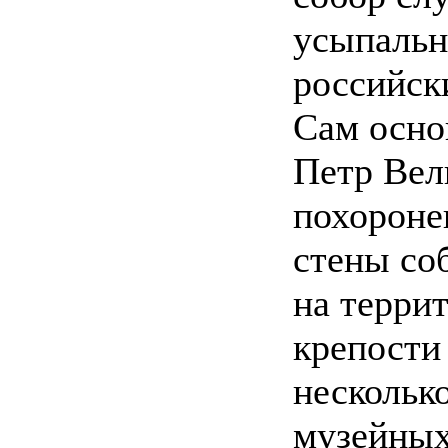
усыпальн
российск
Сам осно
Петр Вел
похороне
стены со
на терри
крепости
нескольк
музейных