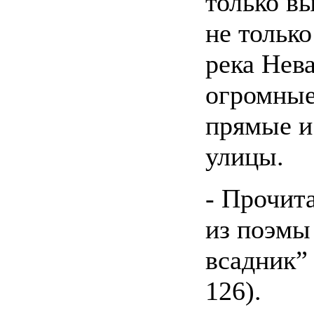
только в
не тольк
река Нева
огромные
прямые и
улицы.
- Прочит
из поэм
всадник” 
126).