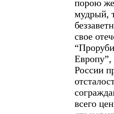
порою же
мудрый, 
беззавет
свое отеч
“Проруби
Европу”,
России п
отсталост
согражда
всего це