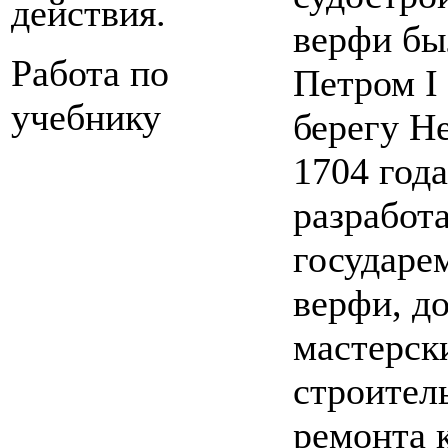
действия.
верфи бы
Работа по
Петром I
учебнику
берегу Н
1704 год
разработ
государе
верфи, до
мастерск
строител
ремонта к