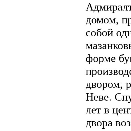
Адмирал
домом, п
собой од
мазанков
форме бу
производ
двором, 
Неве. Сп
лет в цен
двора во