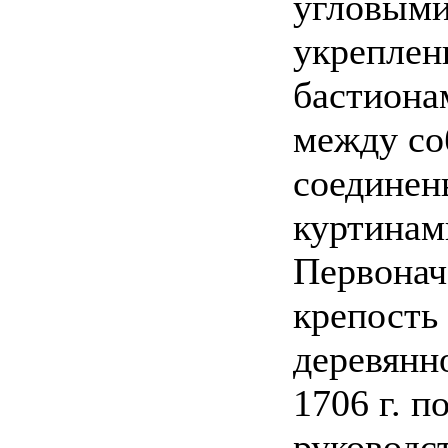
угловым
укреплен
бастиона
между со
соединен
куртинам
Первонач
крепость
деревянно
1706 г. п
руководс