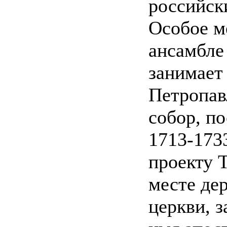
российск
Особое м
ансамбле
занимает
Петропав
собор, п
1713-1733
проекту 
месте де
церкви, 