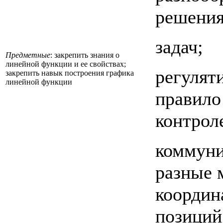
решени
задач;
Предметные
: закрепить знания о
линейной функции и ее свойствах;
регулят
закрепить навык построения графика
линейной функции
правило
контрол
коммуни
разные 
координ
позиций