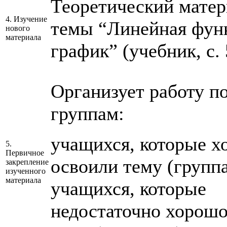
Теоретический матер
4. Изучение
темы “Линейная функ
нового
материала
график” (учебник, с. 
Организует работу п
группам:
учащихся, которые 
5.
Первичное
освоили тему (группа
закрепление
изученного
материала
учащихся, которые
недостаточно хорошо