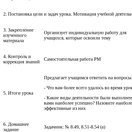
2. Постановка цели и задач урока. Мотивация учебной деятел
3. Закрепление
Организует индивидуальную работу для
изученного
учащихся, которые освоили тему
материала
4. Контроль и
Самостоятельная работа РМ
коррекция знаний
Предлагает учащимся ответить на вопросы
- Что вам более всего удалось во время уро
5. Итоги урока
- Какие виды деятельности были выполне
вами наиболее успешно? Назовите наибол
эффективные из них
6. Домашнее
Задачник: № 8.49, 8.51-8.54 (а)
задание