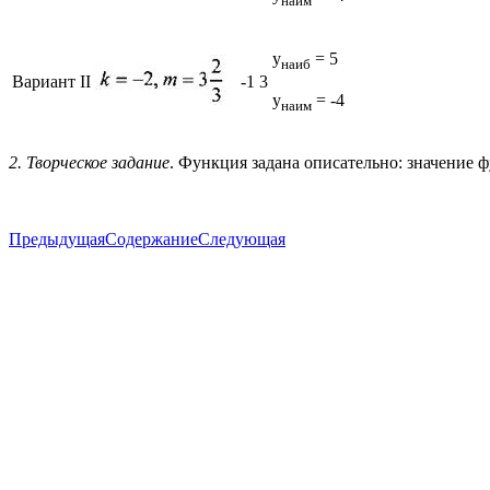
наим
y
= 5
наиб
Вариант II
-1
3
у
= -4
наим
2. Творческое задание
. Функция задана описательно: значение 
Предыдущая
Содержание
Следующая