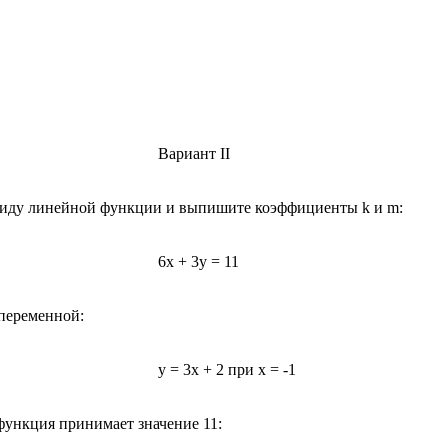
Вариант II
 виду линейной функции и выпишите коэффициенты k и m:
6х + 3у = 11
переменной:
у = 3х + 2 при х = -1
функция принимает значение 11: