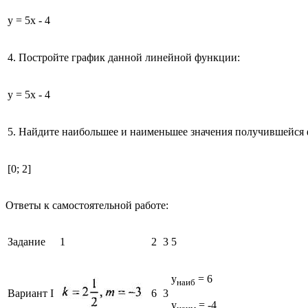
у = 5х - 4
4. Постройте график данной линейной функции:
у = 5х - 4
5. Найдите наибольшее и наименьшее значения получившейся
[0; 2]
Ответы к самостоятельной работе:
Задание
1
2
3
5
y
= 6
наиб
Вариант I
6
3
у
= -4