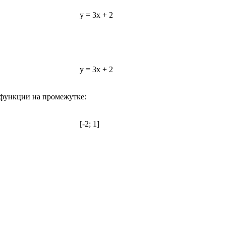
у = 3х + 2
у = 3х + 2
 функции на промежутке:
[-2; 1]