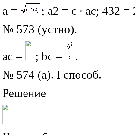
a =
; a2 = c ∙ ac; 432 = 
№ 573 (устно).
ac =
; bc =
.
№ 574 (а). I способ.
Решение