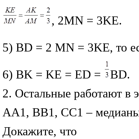
, 2MN = 3KE.
5) ВD = 2 МN = 3KЕ, то е
6) ВK = KЕ = ЕD =
ВD.
2. Остальные работают в э
АА1, ВВ1, СС1 – медиан
Докажите, что