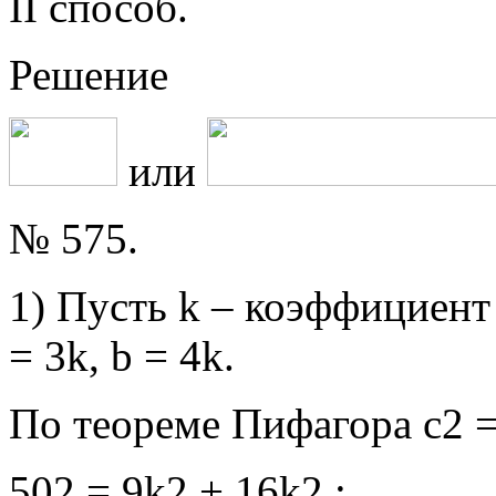
II способ.
Решение
или
№ 575.
1) Пусть k – коэффициент
= 3k, b = 4k.
По теореме Пифагора с2 =
502 = 9k2 + 16k2 ;