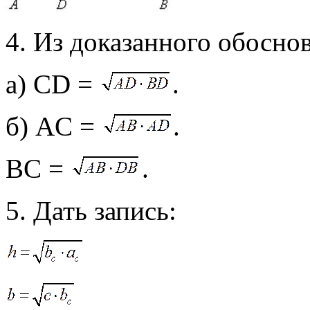
4. Из доказанного обоснов
а) CD =
.
б) AC =
.
BC =
.
5. Дать запись: