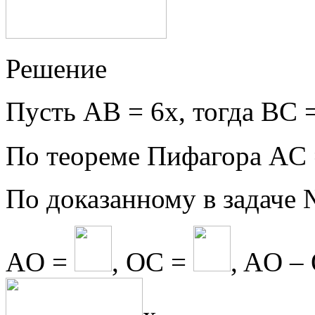
Решение
Пусть АВ = 6х, тогда ВС =
По теореме Пифагора AC
По доказанному в задаче 
AO =
, OC =
, AO –