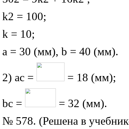
k2 = 100;
k = 10;
a = 30 (мм), b = 40 (мм).
2) ac =
= 18 (мм);
bc =
= 32 (мм).
№ 578. (Решена в учебник