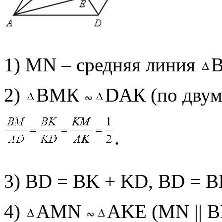
1) MN – средняя линия
В
2)
ВМК
DАК (по двум
.
3) ВD = ВK + KD, ВD = 
4)
АМN
АKЕ (МN || B