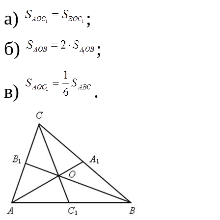
а)
;
б)
;
в)
.