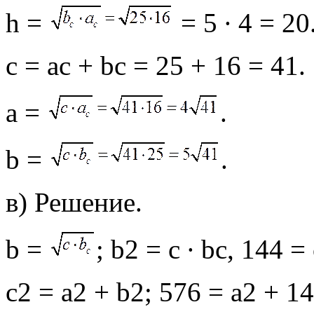
h =
= 5 ∙ 4 = 20
c = ac + bc = 25 + 16 = 41.
a =
.
b =
.
в) Решение.
b =
; b2 = c ∙ bc, 144 = 
c2 = a2 + b2; 576 = a2 + 14