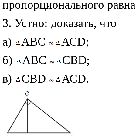
пропорционального равна 
3. Устно: доказать, что
а)
АВС
АСD;
б)
АВС
СВD;
в)
СВD
АСD.