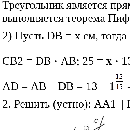
Треугольник является пря
выполняется теорема Пифа
2) Пусть DВ = х см, тогда
СВ2 = DВ · АВ; 25 = х · 13
АD = АВ – DВ = 13 – 1
2. Решить (устно): АА1 || 