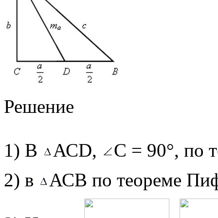
Решение
1) В
АСD,
С = 90°, по
2) в
АСВ по теореме Пифа