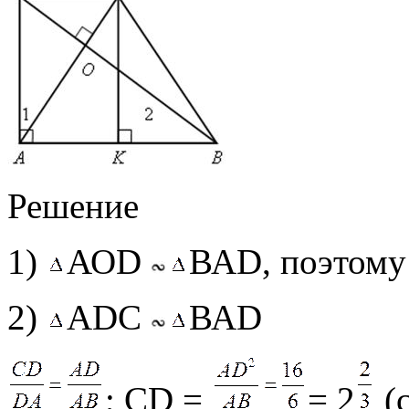
Решение
1)
АОD
ВАD, поэтом
2)
АDС
ВАD
; CD =
= 2
(с