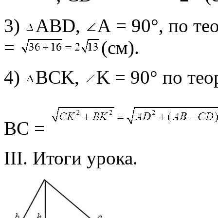
3)
АВD,
А = 90°, по т
=
(см).
4)
ВСK,
K = 90° по те
ВС =
III. Итоги урока.