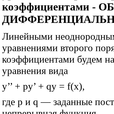
коэффициентами -
ДИФФЕРЕНЦИАЛЬН
Линейными неоднородны
уравнениями второго пор
коэффициентами будем н
уравнения вида
y’’ + py’ + qy = f(x),
где р и q — заданные пост
непрерывная функция.