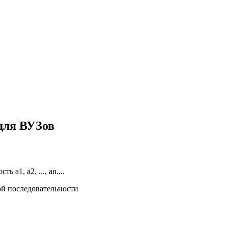
для ВУЗов
а1, а2, ..., an....
ой последовательности