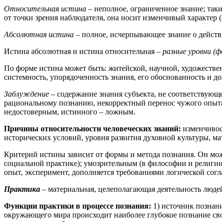
Относительная истина
– неполное, ограниченное знание; таки
от точки зрения наблюдателя, она носит изменчивый характер (
Абсолютная истина
– полное, исчерпывающее знание о действи
Истина абсолютная и истина относительная –
разные уровни (
По форме истина может быть: житейской, научной, художественн
системность, упорядоченность знания, его обоснованность и до
Заблуждение
– содержание знания субъекта, не соответствующ
рациональному познанию, некорректный перенос чужого опыт
недостоверным, истинного – ложным.
Причины относительности человеческих знаний:
изменчивос
исторических условий, уровня развития духовной культуры, ма
Критерий истины зависит от формы и метода познания. Он може
социальной практике); умозрительным (в философии и религии
опыт, эксперимент, дополняется требованиями логической согл
Практика
– материальная, целеполагающая деятельность люде
Функции практики в процессе познания:
1) источник познан
окружающего мира происходит наиболее глубокое познание свой