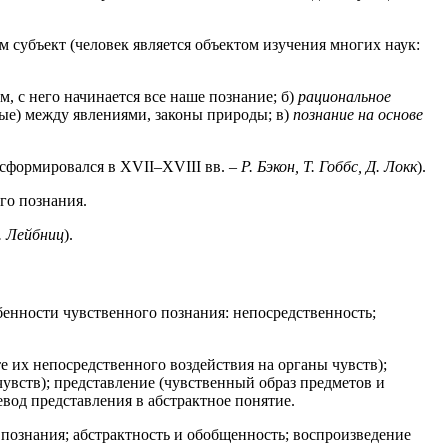
ам субъект (человек является объектом изучения многих наук:
м, с него начинается все наше познание; б)
рациональное
ые) между явлениями, законы природы; в)
познание на основе
сформировался в XVII–XVIII вв. –
Р. Бэкон, Т. Гоббс, Д. Локк
).
го познания.
В. Лейбниц
).
обенности чувственного познания: непосредственность;
е их непосредственного воздействия на органы чувств);
увств); представление (чувственный образ предметов и
вод представления в абстрактное понятие.
познания; абстрактность и обобщенность; воспроизведение