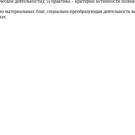
ческой деятельности); 5) практика – критерий истинности позна
о материальных благ, социально-преобразующая деятельность м
тат.