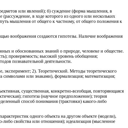
едметов или явлений); б) суждение (форма мышления, в
 (рассуждение, в ходе которого из одного или нескольких
путь мышления от общего к частному, от общего положения к
омощью воображения создаются гипотезы. Наличие воображения
нных и обоснованных знаний о природе, человеке и обществе.
сть); проверяемость; высокий уровень обобщения;
тодов познавательной деятельности.
, эксперимент; 2). Теоретический. Методы теоретического
та символами или знаками), формализация; математизация;
ъективная, существенная, конкретно-всеобщая, повторяющаяся
тическая); гипотеза (научное предположение); теория
еделенный способ понимания (трактовки) какого-либо
характеристик одного объекта на другом объекте (модели),
го-либо свойства или отношения); идеализация (мысленное