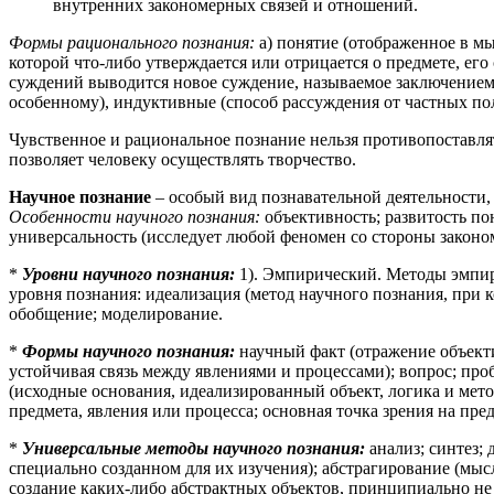
внутренних закономерных связей и отношений.
Формы рационального познания:
а) понятие (отображенное в м
которой что-либо утверждается или отрицается о предмете, ег
суждений выводится новое суждение, называемое заключением
особенному), индуктивные (способ рассуждения от частных по
Чувственное и рациональное познание нельзя противопоставля
позволяет человеку осуществлять творчество.
Научное познание
– особый вид познавательной деятельности,
Особенности научного познания:
объективность; развитость по
универсальность (исследует любой феномен со стороны законо
*
Уровни научного познания:
1). Эмпирический. Методы эмпири
уровня познания: идеализация (метод научного познания, при 
обобщение; моделирование.
*
Формы научного познания:
научный факт (отражение объекти
устойчивая связь между явлениями и процессами); вопрос; про
(исходные основания, идеализированный объект, логика и мет
предмета, явления или процесса; основная точка зрения на пре
*
Универсальные методы научного познания:
анализ; синтез; 
специально созданном для их изучения); абстрагирование (мыс
создание каких-либо абстрактных объектов, принципиально не