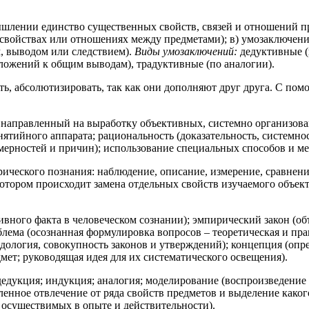
ышлении единство существенных свойств, связей и отношений пр
о свойствах или отношениях между предметами); в) умозаключение
, выводом или следствием).
Виды умозаключений:
дедуктивные (
ложений к общим выводам), традуктивные (по аналогии).
ть, абсолютизировать, так как они дополняют друг друга. С п
 направленный на выработку объективных, системно организова
нятийного аппарата; рациональность (доказательность, системно
мерностей и причин); использование специальных способов и ме
ческого познания: наблюдение, описание, измерение, сравнение
котором происходит замена отдельных свойств изучаемого объек
вного факта в человеческом сознании); эмпирический закон (об
блема (осознанная формулировка вопросов – теоретическая и прак
одология, совокупность законов и утверждений); концепция (опр
дмет; руководящая идея для их систематического освещения).
дедукция; индукция; аналогия; моделирование (воспроизведение 
ленное отвлечение от ряда свойств предметов и выделение како
 осуществимых в опыте и действительности).