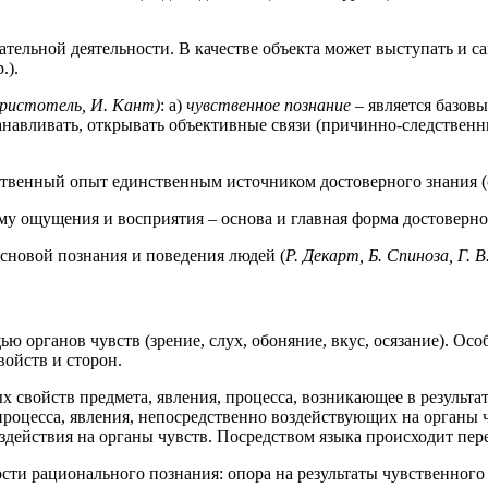
вательной деятельности. В качестве объекта может выступать и с
.).
ристотель, И. Кант)
: а)
чувственное познание
– является базовы
анавливать, открывать объективные связи (причинно-следственн
ственный опыт единственным источником достоверного знания (
му ощущения и восприятия – основа и главная форма достоверно
сновой познания и поведения людей (
Р. Декарт, Б. Спиноза, Г. 
ю органов чувств (зрение, слух, обоняние, вкус, осязание). Ос
войств и сторон.
свойств предмета, явления, процесса, возникающее в результат
роцесса, явления, непосредственно воздействующих на органы ч
здействия на органы чувств. Посредством языка происходит пере
ти рационального познания: опора на результаты чувственного 