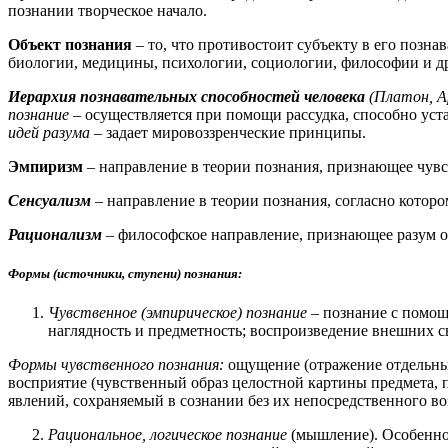
познании творческое начало.
Объект познания
– то, что противостоит субъекту в его позна
биологии, медицины, психологии, социологии, философии и др
Иерархия познавательных способностей человека
(Платон, А
познание
– осуществляется при помощи рассудка, способно уст
идей разума
– задает мировоззренческие принципы.
Эмпиризм
– направление в теории познания, признающее чув
Сенсуализм
– направление в теории познания, согласно которо
Рационализм
– философское направление, признающее разум о
Формы (источники, ступени) познания:
Чувственное (эмпирическое) познание
– познание с помощь
наглядность и предметность; воспроизведение внешних с
Формы чувственного познания:
ощущение (отражение отдельных 
восприятие (чувственный образ целостной картины предмета, п
явлений, сохраняемый в сознании без их непосредственного во
Рациональное, логическое познание
(мышление). Особеннос