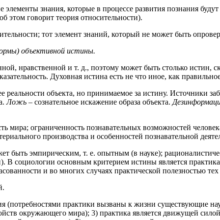
е элементы знания, которые в процессе развития познания будут
об этом говорит теория относительности).
тельности; тот элемент знаний, который не может быть опровер
формы) объективной истины.
ой, нравственной и т. д., поэтому может быть столько истин, с
казательность. Духовная истина есть не что иное, как правильно
ее реальности объекта, но принимаемое за истину. Источники за
а.
Ложь
– сознательное искажение образа объекта.
Дезинформац
ть мира; ограниченность познавательных возможностей человек
териального производства и особенностей познавательной деяте
т быть эмпирическим, т. е. опытным (в науке); рационалистичес
). В социологии основным критерием истины является практика
асованности и во многих случаях практической полезностью тех
й.
ия (потребностями практики вызваны к жизни существующие наук
ств окружающего мира); 3) практика является движущей силой р