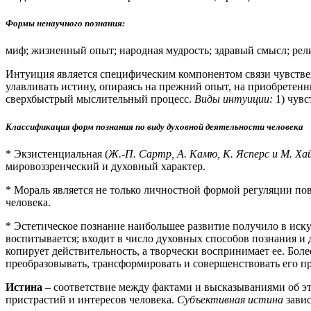
Формы ненаучного познания:
миф; жизненный опыт; народная мудрость; здравый смысл; рели
Интуиция является специфическим компонентом связи чувстве
улавливать истину, опираясь на прежний опыт, на приобретенн
сверхбыстрый мыслительный процесс.
Виды интуиции:
1) чувс
Классификация форм познания по виду духовной деятельности человека
* Экзистенциальная (
Ж.-П. Сартр, А. Камю, К. Ясперс и М. Ха
мировоззренческий и духовный характер.
* Мораль является не только личностной формой регуляции пов
человека.
* Эстетическое познание наибольшее развитие получило в искус
воспитывается; входит в число духовных способов познания и д
копирует действительность, а творчески воспринимает ее. Более
преобразовывать, трансформировать и совершенствовать его п
Истина
– соответствие между фактами и высказываниями об э
пристрастий и интересов человека.
Субъективная истина
завис