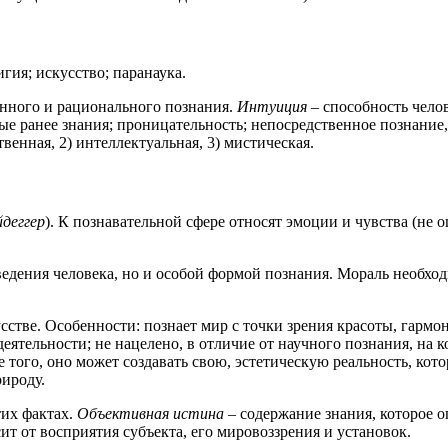
гия; искусство; паранаука.
нного и рационального познания.
Интуиция
– способность челов
ые ранее знания; проницательность; непосредственное познание,
твенная, 2) интеллектуальная, 3) мистическая.
йдеггер
). К познавательной сфере относят эмоции и чувства (не
едения человека, но и особой формой познания. Мораль необходи
стве. Особенности: познает мир с точки зрения красоты, гармон
еятельности; не нацелено, в отличие от научного познания, на к
 того, оно может создавать свою, эстетическую реальность, кото
рироду.
тих фактах.
Объективная истина
– содержание знания, которое о
ит от восприятия субъекта, его мировоззрения и установок.