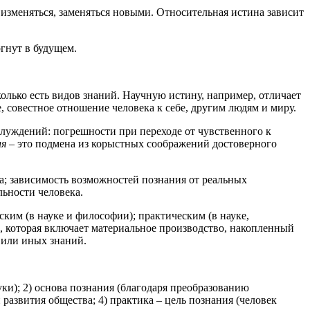
 изменяться, заменяться новыми. Относительная истина зависит
гнут в будущем.
колько есть видов знаний. Научную истину, например, отличает
е, совестное отношение человека к себе, другим людям и миру.
блуждений: погрешности при переходе от чувственного к
ия
– это подмена из корыстных соображений достоверного
а; зависимость возможностей познания от реальных
льности человека.
ким (в науке и философии); практическим (в науке,
, которая включает материальное производство, накопленный
 или иных знаний.
и); 2) основа познания (благодаря преобразованию
азвития общества; 4) практика – цель познания (человек