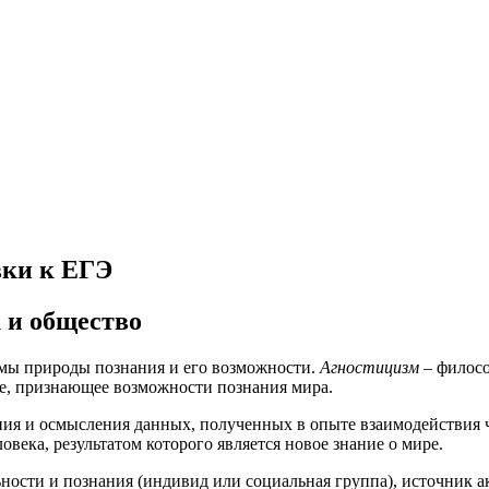
вки к ЕГЭ
 и общество
емы природы познания и его возможности.
Агностицизм
– филосо
е, признающее возможности познания мира.
ния и осмысления данных, полученных в опыте взаимодействия 
века, результатом которого является новое знание о мире.
ности и познания (индивид или социальная группа), источник а